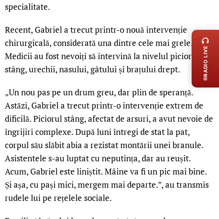
specialitate.
LIVE 
Recent, Gabriel a trecut printr-o nouă intervenție
chirurgicală, considerată una dintre cele mai grele.
RADIO LIVE
Medicii au fost nevoiți să intervină la nivelul piciorului
stâng, urechii, nasului, gâtului și brațului drept.
„Un nou pas pe un drum greu, dar plin de speranță.
Astăzi, Gabriel a trecut printr-o intervenție extrem de
dificilă. Piciorul stâng, afectat de arsuri, a avut nevoie de
îngrijiri complexe. După luni întregi de stat la pat,
corpul său slăbit abia a rezistat montării unei branule.
Asistentele s-au luptat cu neputința, dar au reușit.
Acum, Gabriel este liniștit. Mâine va fi un pic mai bine.
Și așa, cu pași mici, mergem mai departe.”, au transmis
rudele lui pe rețelele sociale.