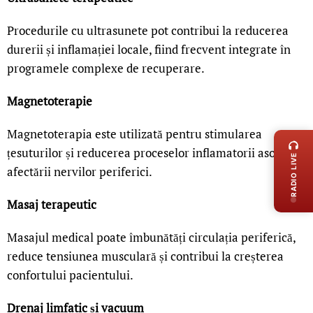
Procedurile cu ultrasunete pot contribui la reducerea
durerii și inflamației locale, fiind frecvent integrate în
programele complexe de recuperare.
Magnetoterapie
LIVE 
Magnetoterapia este utilizată pentru stimularea
țesuturilor și reducerea proceselor inflamatorii asociate
RADIO LIVE
afectării nervilor periferici.
Masaj terapeutic
Masajul medical poate îmbunătăți circulația periferică,
reduce tensiunea musculară și contribui la creșterea
confortului pacientului.
Drenaj limfatic și vacuum