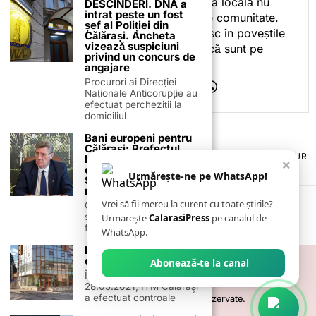
ceea ce fac. Pentru că presa locală nu
DESCINDERI. DNA a
intrat peste un fost
este despre mine, ci despre comunitate.
șef al Poliției din
Iar dacă oamenii se regăsesc în poveștile
Călărași. Ancheta
vizează suspiciuni
pe care le spun, înseamnă că sunt pe
privind un concurs de
drumul bun.
angajare
Procurori ai Direcției
Naționale Anticorupție au
efectuat percheziții la
domiciliul
Bani europeni pentru
Călărași: Prefectul
TERMENI ȘI CONDIȚII
COOKIES
POLITICA DE ANULARE & RETUR
Laurențiu State anunță
×
PUBLICITATE ONLINE & TIPĂRITĂ
DESPRE NOI
CONTACT
colaborarea cu ADR
Urmărește-ne pe WhatsApp!
Sud-Muntenia pentru
ZIARUL ANUNȚUL CĂLĂRĂȘEAN
noi finanțări
Vrei să fii mereu la curent cu toate știrile?
Călărașul se pregătește
să intre pe harta
Urmarește
CalarasiPress
pe canalul de
finanțărilor europene, cu
WhatsApp.
ITM Călărași a
efectuat noi controale
Abonează-te la canal
În sãptãmâna 24 –
28.05.2021, ITM Cãlãraşi
a efectuat controale
©
2026
- Toate drepturile sunt rezervate.