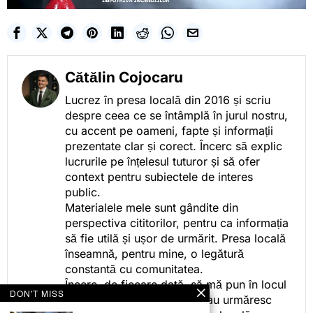
Cătălin Cojocaru
Lucrez în presa locală din 2016 și scriu
despre ceea ce se întâmplă în jurul nostru,
cu accent pe oameni, fapte și informații
prezentate clar și corect. Încerc să explic
lucrurile pe înțelesul tuturor și să ofer
context pentru subiectele de interes
public.
Materialele mele sunt gândite din
perspectiva cititorilor, pentru ca informația
să fie utilă și ușor de urmărit. Presa locală
înseamnă, pentru mine, o legătură
constantă cu comunitatea.
Încerc, de fiecare dată, să mă pun în locul
DON'T MISS
celor care citesc, privesc sau urmăresc