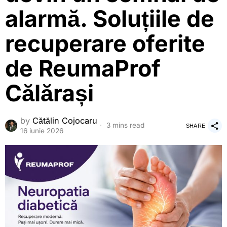
alarmă. Soluțiile de
recuperare oferite
de ReumaProf
Călărași
by
Cătălin Cojocaru
3 mins read
SHARE
16 iunie 2026