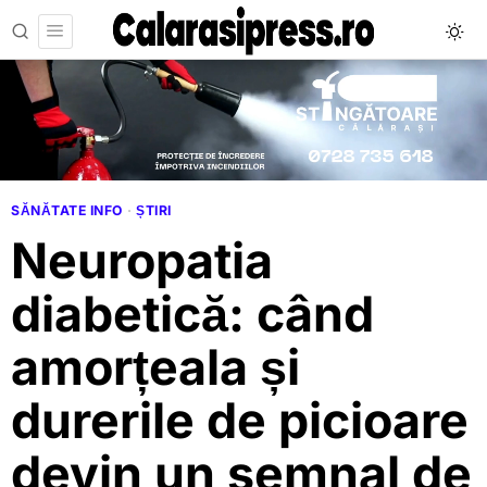
SĂNĂTATE INFO
·
ȘTIRI
Neuropatia
diabetică: când
amorțeala și
durerile de picioare
devin un semnal de