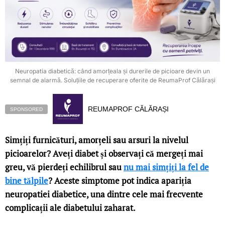
Neuropatia diabetică: când amorțeala și durerile de picioare devin un
semnal de alarmă. Soluțiile de recuperare oferite de ReumaProf Călărași
REUMAPROF CĂLĂRAȘI
SPONSORED
Simțiți furnicături, amorțeli sau arsuri la nivelul
picioarelor? Aveți diabet și observați că mergeți mai
greu, vă pierdeți echilibrul sau
nu mai simțiți la fel de
bine tălpile
? Aceste simptome pot indica apariția
neuropatiei diabetice, una dintre cele mai frecvente
complicații ale diabetului zaharat.