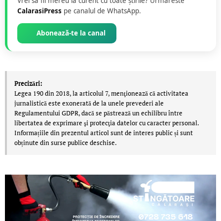
Vrei să fii mereu la curent cu toate știrile? Urmăreste
CalarasiPress
pe canalul de WhatsApp.
Abonează-te la canal
Precizări:
Legea 190 din 2018, la articolul 7, menţionează că activitatea
jurnalistică este exonerată de la unele prevederi ale
Regulamentului GDPR, dacă se păstrează un echilibru între
libertatea de exprimare şi protecţia datelor cu caracter personal.
Informațiile din prezentul articol sunt de interes public și sunt
obținute din surse publice deschise.