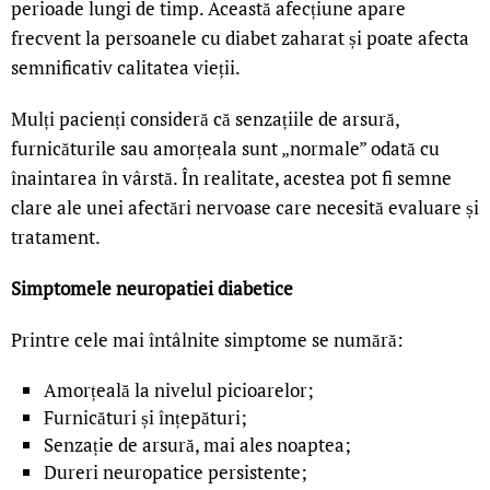
perioade lungi de timp. Această afecțiune apare
frecvent la persoanele cu diabet zaharat și poate afecta
semnificativ calitatea vieții.
Mulți pacienți consideră că senzațiile de arsură,
furnicăturile sau amorțeala sunt „normale” odată cu
înaintarea în vârstă. În realitate, acestea pot fi semne
clare ale unei afectări nervoase care necesită evaluare și
tratament.
Simptomele neuropatiei diabetice
Printre cele mai întâlnite simptome se numără:
Amorțeală la nivelul picioarelor;
Furnicături și înțepături;
Senzație de arsură, mai ales noaptea;
Dureri neuropatice persistente;