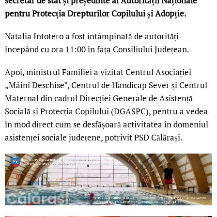
secretar de stat și președinte al Autorității Naționale
pentru Protecția Drepturilor Copilului și Adopție.
Natalia Intotero a fost întâmpinată de autorități
începând cu ora 11:00 în fața Consiliului Județean.
Apoi, ministrul Familiei a vizitat Centrul Asociației
„Mâini Deschise”, Centrul de Handicap Sever și Centrul
Maternal din cadrul Direcției Generale de Asistență
Socială și Protecția Copilului (DGASPC), pentru a vedea
în mod direct cum se desfășoară activitatea în domeniul
asistenței sociale județene, potrivit PSD Călărași.