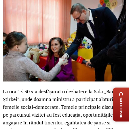
LIVE 
La ora 15:30 s-a desfășurat o dezbatere la Sala „Barbu
Știrbei”, unde doamna ministru a participat alături de
RADIO LIVE
femeile social-democrate. Temele principale discutate
pe parcursul vizitei au fost educația, oportunitățile de
angajare în rândul tinerilor, egalitatea de șanse și