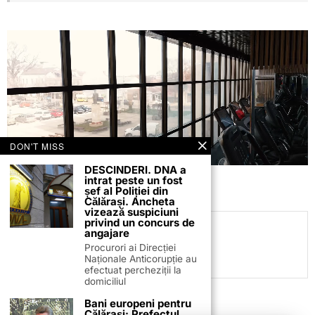
DON'T MISS
DESCINDERI. DNA a
intrat peste un fost
șef al Poliției din
Călărași. Ancheta
vizează suspiciuni
privind un concurs de
Daniel Mitrea
angajare
Procurori ai Direcției
Naționale Anticorupție au
efectuat percheziții la
domiciliul
Bani europeni pentru
Călărași: Prefectul