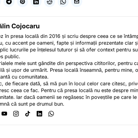
ălin Cojocaru
z în presa locală din 2016 și scriu despre ceea ce se întâmpl
u, cu accent pe oameni, fapte și informații prezentate clar ș
plic lucrurile pe înțelesul tuturor și să ofer context pentru s
es public.
ialele mele sunt gândite din perspectiva cititorilor, pentru c
tilă și ușor de urmărit. Presa locală înseamnă, pentru mine, 
antă cu comunitatea.
c, de fiecare dată, să mă pun în locul celor care citesc, pri
esc ceea ce fac. Pentru că presa locală nu este despre min
itate. Iar dacă oamenii se regăsesc în poveștile pe care le
mnă că sunt pe drumul bun.