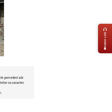
LIVE 
RADIO LIVE
ele prevederi ale
telor cu caracter
e.