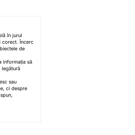
ă în jurul
i corect. Încerc
ubiectele de
a informația să
o legătură
vesc sau
e, ci despre
 spun,