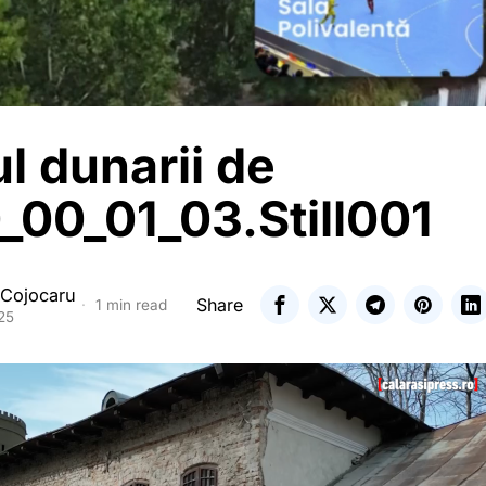
l dunarii de
_00_01_03.Still001
 Cojocaru
Share
1 min read
25