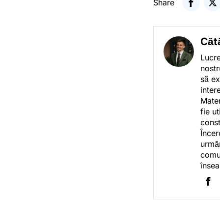
Share
Căt
Lucre
nostr
să ex
inter
Mater
fie u
const
Încer
urmăr
comun
însea