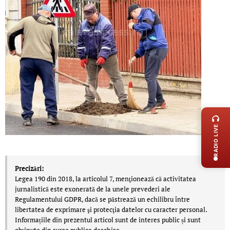
LIVE 
RADIO LIVE
Precizări:
Legea 190 din 2018, la articolul 7, menţionează că activitatea
jurnalistică este exonerată de la unele prevederi ale
Regulamentului GDPR, dacă se păstrează un echilibru între
libertatea de exprimare şi protecţia datelor cu caracter personal.
Informațiile din prezentul articol sunt de interes public și sunt