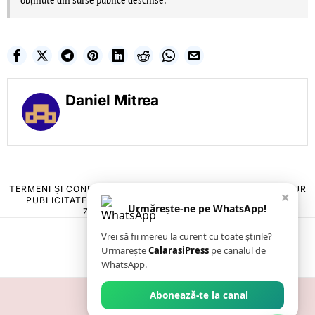
obținute din surse publice deschise.
Daniel Mitrea
TERMENI ȘI CONDIȚII
COOKIES
POLITICA DE ANULARE & RETUR
×
PUBLICITATE ONLINE & TIPĂRITĂ
DESPRE NOI
CONTACT
Urmărește-ne pe WhatsApp!
ZIARUL ANUNȚUL CĂLĂRĂȘEAN
Vrei să fii mereu la curent cu toate știrile?
Urmarește
CalarasiPress
pe canalul de
WhatsApp.
Abonează-te la canal