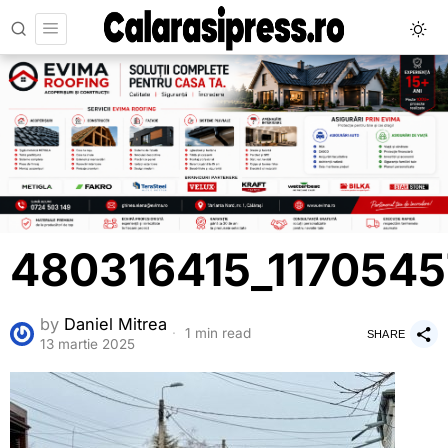
480316415_117054
by
Daniel Mitrea
1 min read
SHARE
13 martie 2025