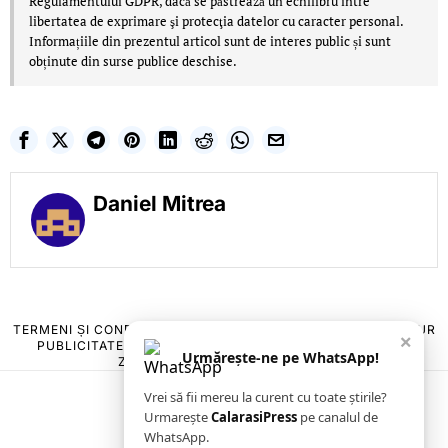
Regulamentului GDPR, dacă se păstrează un echilibru între
libertatea de exprimare şi protecţia datelor cu caracter personal.
Informațiile din prezentul articol sunt de interes public și sunt
obținute din surse publice deschise.
Daniel Mitrea
TERMENI ȘI CONDIȚII
COOKIES
POLITICA DE ANULARE & RETUR
×
PUBLICITATE ONLINE & TIPĂRITĂ
DESPRE NOI
CONTACT
Urmărește-ne pe WhatsApp!
ZIARUL ANUNȚUL CĂLĂRĂȘEAN
Vrei să fii mereu la curent cu toate știrile?
Urmarește
CalarasiPress
pe canalul de
WhatsApp.