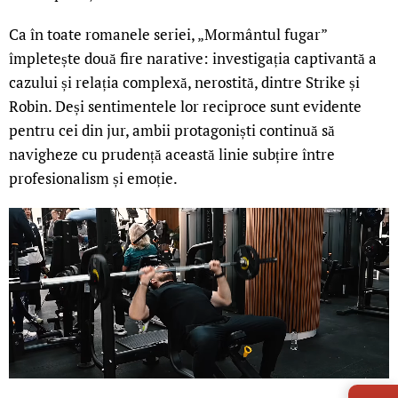
Ca în toate romanele seriei, „Mormântul fugar”
împletește două fire narative: investigația captivantă a
cazului și relația complexă, nerostită, dintre Strike și
Robin. Deși sentimentele lor reciproce sunt evidente
pentru cei din jur, ambii protagoniști continuă să
navigheze cu prudență această linie subțire între
profesionalism și emoție.
LIVE 