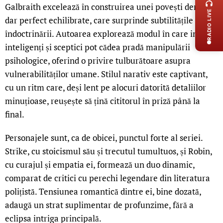
Galbraith excelează în construirea unei povești dense,
RADIO LIVE
dar perfect echilibrate, care surprinde subtilitățile
îndoctrinării. Autoarea explorează modul în care indivizi
inteligenți și sceptici pot cădea pradă manipulării
psihologice, oferind o privire tulburătoare asupra
vulnerabilităților umane. Stilul narativ este captivant,
cu un ritm care, deși lent pe alocuri datorită detaliilor
minuțioase, reușește să țină cititorul în priză până la
final.
Personajele sunt, ca de obicei, punctul forte al seriei.
Strike, cu stoicismul său și trecutul tumultuos, și Robin,
cu curajul și empatia ei, formează un duo dinamic,
comparat de critici cu perechi legendare din literatura
polițistă. Tensiunea romantică dintre ei, bine dozată,
adaugă un strat suplimentar de profunzime, fără a
eclipsa intriga principală.