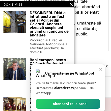
carte, remedii naturiste, actualitate,
DON'T MISS
cotidian politic, sport și istorie, abordând
subiectele într-un stil accesibil și orientat
DESCINDERI. DNA a
intrat peste un fost
spre informare.
șef al Poliției din
Prin activitatea sa editorială, urmărește să
Călărași. Ancheta
vizează suspiciuni
ofere cititorilor conținut clar, echilibrat și
privind un concurs de
relevant, adaptat interesului public.
angajare
Procurori ai Direcției
Naționale Anticorupție au
efectuat percheziții la
domiciliul
Bani europeni pentru
Călărași: Prefectul
TERMENI ȘI CONDIȚII
COOKIES
POLITICA DE ANULARE & RETUR
Laurențiu State anunță
×
PUBLICITATE ONLINE & TIPĂRITĂ
DESPRE NOI
CONTACT
colaborarea cu ADR
Urmărește-ne pe WhatsApp!
ZIARUL ANUNȚUL CĂLĂRĂȘEAN
Sud-Muntenia pentru
noi finanțări
Vrei să fii mereu la curent cu toate știrile?
Călărașul se pregătește
să intre pe harta
Urmarește
CalarasiPress
pe canalul de
finanțărilor europene, cu
WhatsApp.
CCR amână până pe 4
februarie judecata
Abonează-te la canal
unei sesizări care ar
putea bloca definitiv