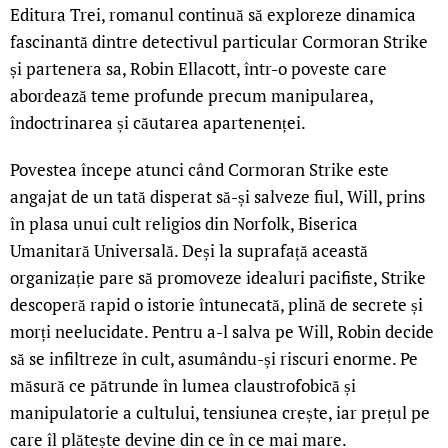
Editura Trei, romanul continuă să exploreze dinamica
fascinantă dintre detectivul particular Cormoran Strike
și partenera sa, Robin Ellacott, într-o poveste care
abordează teme profunde precum manipularea,
îndoctrinarea și căutarea apartenenței.
Povestea începe atunci când Cormoran Strike este
angajat de un tată disperat să-și salveze fiul, Will, prins
în plasa unui cult religios din Norfolk, Biserica
Umanitară Universală. Deși la suprafață această
organizație pare să promoveze idealuri pacifiste, Strike
descoperă rapid o istorie întunecată, plină de secrete și
morți neelucidate. Pentru a-l salva pe Will, Robin decide
să se infiltreze în cult, asumându-și riscuri enorme. Pe
măsură ce pătrunde în lumea claustrofobică și
manipulatorie a cultului, tensiunea crește, iar prețul pe
care îl plătește devine din ce în ce mai mare.