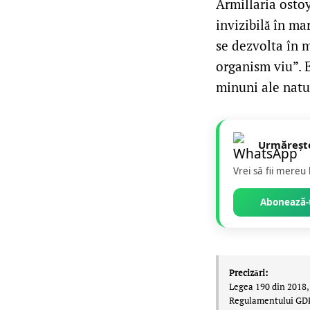
Armillaria ostoy
invizibilă în ma
se dezvolta în 
organism viu”. 
minuni ale natur
Urmăreșt
Vrei să fii mereu
Abonează-t
Precizări:
Legea 190 din 2018, 
Regulamentului GDPR,