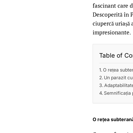
fascinant care d
Descoperită în 
ciupercă uriașă 
impresionante.
Table of Co
O rețea subte
Un parazit c
Adaptabilitate
Semnificația p
O rețea subteran