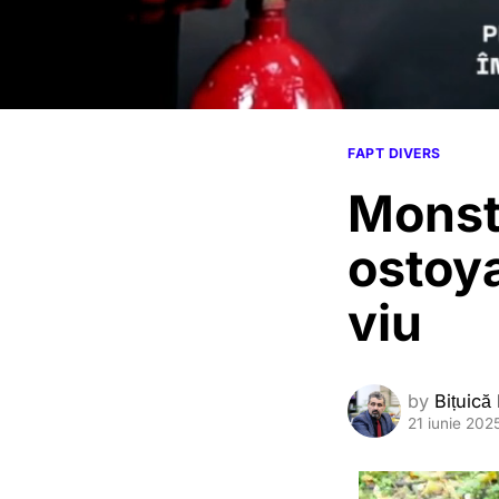
FAPT DIVERS
Monstr
ostoy
viu
by
Bițuică
21 iunie 202