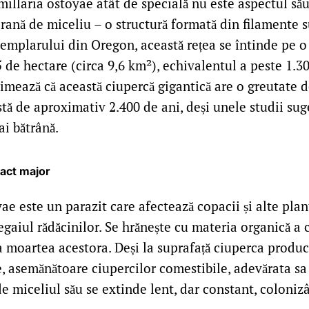
illaria ostoyae atât de specială nu este aspectul său 
rană de miceliu – o structură formată din filamente s
xemplarului din Oregon, această rețea se întinde pe o
de hectare (circa 9,6 km²), echivalentul a peste 1.3
timează că această ciupercă gigantică are o greutate 
stă de aproximativ 2.400 de ani, deși unele studii sug
ai bătrână.
pact major
ae este un parazit care afectează copacii și alte pla
aiul rădăcinilor. Se hrănește cu materia organică a 
 moartea acestora. Deși la suprafață ciuperca produc
, asemănătoare ciupercilor comestibile, adevărata sa 
 miceliul său se extinde lent, dar constant, colonizâ