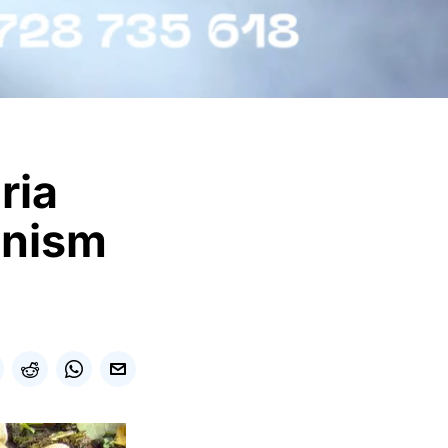
ria
anism