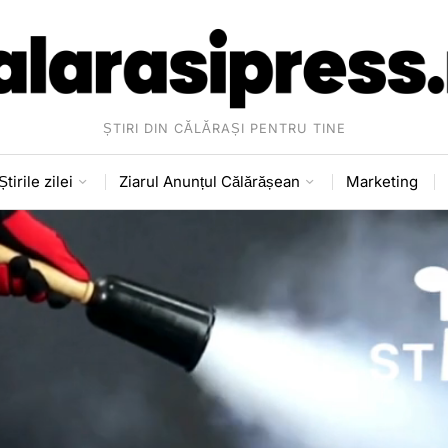
ȘTIRI DIN CĂLĂRAȘI PENTRU TINE
Știrile zilei
Ziarul Anunțul Călărășean
Marketing