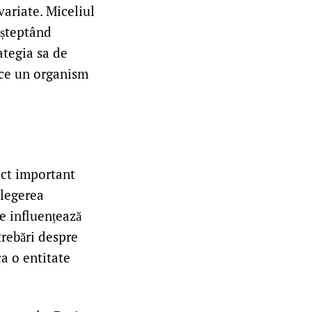
variate. Miceliul
 așteptând
ategia sa de
face un organism
ect important
elegerea
e influențează
trebări despre
ca o entitate