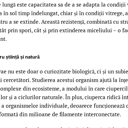
 lungă este capacitatea sa de a se adapta la condiții 
a în sol timp îndelungat, chiar și în condiții vitrege,
tru a se extinde. Această rezistență, combinată cu str
ât prin spori, cât și prin extinderea miceliului – o 
nt.
u știință și natură
ae nu este doar o curiozitate biologică, ci și un subi
i cercetători. Studierea acestui organism ajută la înț
 complexe din ecosisteme, a modului în care ciupercil
or și a ciclurilor naturale. În plus, ciuperca ridică în
 și a organismelor individuale, deoarece funcționează 
 formată din milioane de filamente interconectate.