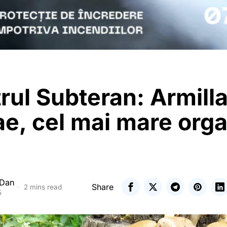
ul Subteran: Armilla
ae, cel mai mare org
 Dan
Share
2 mins read
5