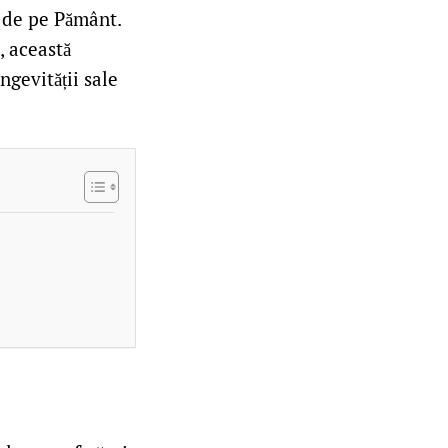
u de pe Pământ.
, această
ngevității sale