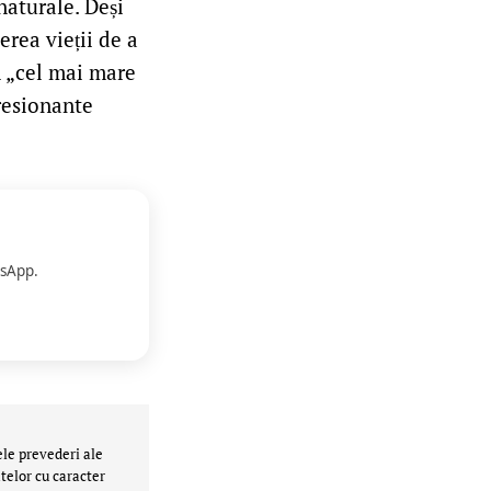
naturale. Deși
erea vieții de a
n „cel mai mare
resionante
sApp.
ele prevederi ale
telor cu caracter