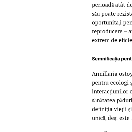
perioadă atât de
său poate rezist
oportunități pen
reproducere – at
extrem de eficie
Semnificația pentr
Armillaria ostoy
pentru ecologi ș
interacțiunilor
sănătatea păduril
definiția vieții
unică, deși este