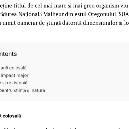
eține titlul de cel mai mare și mai greu organism vi
Pădurea Națională Malheur din estul Oregonului, SUA
a uimit oamenii de știință datorită dimensiunilor și lo
ntents
rană colosală
u impact major
 și rezistență
entru știință și natură
ă colosală