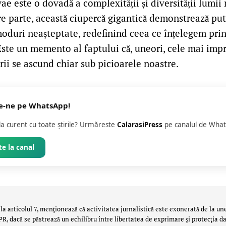
ae este o dovadă a complexității și diversității lumii 
re parte, această ciupercă gigantică demonstrează put
moduri neașteptate, redefinind ceea ce înțelegem pri
Este un memento al faptului că, uneori, cele mai imp
ii se ascund chiar sub picioarele noastre.
e-ne pe WhatsApp!
 la curent cu toate știrile? Urmăreste
CalarasiPress
pe canalul de What
e la canal
la articolul 7, menţionează că activitatea jurnalistică este exonerată de la un
 dacă se păstrează un echilibru între libertatea de exprimare şi protecţia da