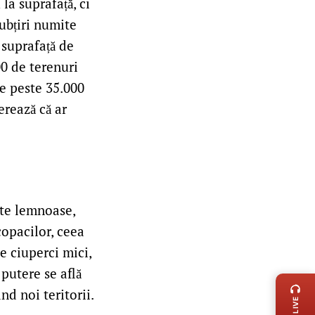
la suprafață, ci
ubțiri numite
 suprafață de
00 de terenuri
de peste 35.000
erează că ar
nte lemnoase,
copacilor, ceea
e ciuperci mici,
LIVE 
putere se află
nd noi teritorii.