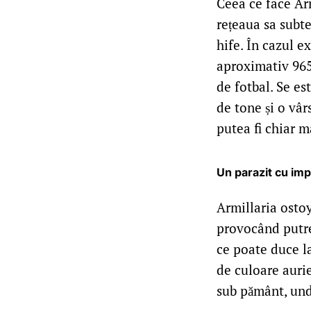
Ceea ce face Arm
rețeaua sa subte
hife. În cazul e
aproximativ 965 
de fotbal. Se es
de tone și o vâr
putea fi chiar m
Un parazit cu im
Armillaria ostoy
provocând putreg
ce poate duce la
de culoare aurie
sub pământ, unde