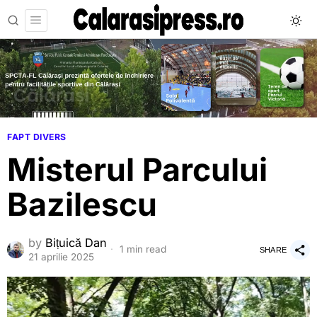
FAPT DIVERS
Misterul Parcului
Bazilescu
by
Bițuică Dan
1 min read
SHARE
21 aprilie 2025