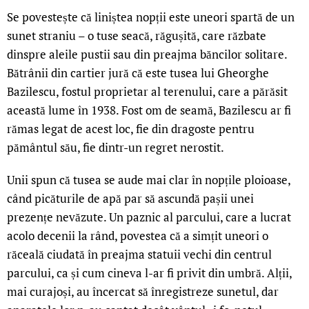
Se povestește că liniștea nopții este uneori spartă de un
sunet straniu – o tuse seacă, răgușită, care răzbate
dinspre aleile pustii sau din preajma băncilor solitare.
Bătrânii din cartier jură că este tusea lui Gheorghe
Bazilescu, fostul proprietar al terenului, care a părăsit
această lume în 1938. Fost om de seamă, Bazilescu ar fi
rămas legat de acest loc, fie din dragoste pentru
pământul său, fie dintr-un regret nerostit.
Unii spun că tusea se aude mai clar în nopțile ploioase,
când picăturile de apă par să ascundă pașii unei
prezențe nevăzute. Un paznic al parcului, care a lucrat
acolo decenii la rând, povestea că a simțit uneori o
răceală ciudată în preajma statuii vechi din centrul
parcului, ca și cum cineva l-ar fi privit din umbră. Alții,
mai curajoși, au încercat să înregistreze sunetul, dar