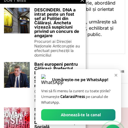
DON'T MISS
cotidian politic, sport și istorie, abordând
subiectele într-un stil accesibil și orientat
DESCINDERI. DNA a
intrat peste un fost
spre informare.
șef al Poliției din
Prin activitatea sa editorială, urmărește să
Călărași. Ancheta
vizează suspiciuni
ofere cititorilor conținut clar, echilibrat și
privind un concurs de
relevant, adaptat interesului public.
angajare
Procurori ai Direcției
Naționale Anticorupție au
efectuat percheziții la
domiciliul
Bani europeni pentru
Călărași: Prefectul
TERMENI ȘI CONDIȚII
COOKIES
POLITICA DE ANULARE & RETUR
Laurențiu State anunță
×
PUBLICITATE ONLINE & TIPĂRITĂ
DESPRE NOI
CONTACT
colaborarea cu ADR
Urmărește-ne pe WhatsApp!
ZIARUL ANUNȚUL CĂLĂRĂȘEAN
Sud-Muntenia pentru
noi finanțări
Vrei să fii mereu la curent cu toate știrile?
Călărașul se pregătește
să intre pe harta
Urmarește
CalarasiPress
pe canalul de
finanțărilor europene, cu
WhatsApp.
54 de persoane fără
aparținător au fost
Abonează-te la canal
identificate de
Direcția de Asistență
Socială