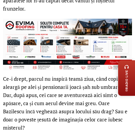
aparatele lor n-au captat decât vântul și foșnetul
frunzelor.
LIVE 
RADIO LIVE
Ce-i drept, parcul nu inspiră teamă ziua, când copii
aleargă pe alei și pensionarii joacă șah sub umbrare.
Dar, după apus, cei care se aventurează aici simt o
apăsare, ca și cum aerul devine mai greu. Oare
Bazilescu încă veghează asupra locului său drag? Sau e
doar o poveste țesută de imaginația celor care iubesc
misterul?