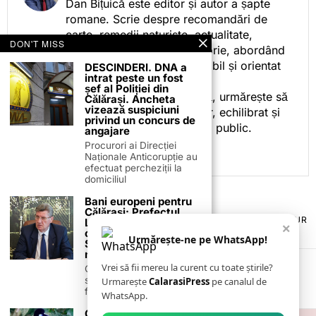
Dan Bițuică este editor și autor a șapte
romane. Scrie despre recomandări de
carte, remedii naturiste, actualitate,
DON'T MISS
cotidian politic, sport și istorie, abordând
subiectele într-un stil accesibil și orientat
DESCINDERI. DNA a
intrat peste un fost
spre informare.
șef al Poliției din
Prin activitatea sa editorială, urmărește să
Călărași. Ancheta
vizează suspiciuni
ofere cititorilor conținut clar, echilibrat și
privind un concurs de
relevant, adaptat interesului public.
angajare
Procurori ai Direcției
Naționale Anticorupție au
efectuat percheziții la
domiciliul
Bani europeni pentru
Călărași: Prefectul
TERMENI ȘI CONDIȚII
COOKIES
POLITICA DE ANULARE & RETUR
Laurențiu State anunță
×
PUBLICITATE ONLINE & TIPĂRITĂ
DESPRE NOI
CONTACT
colaborarea cu ADR
Urmărește-ne pe WhatsApp!
Sud-Muntenia pentru
ZIARUL ANUNȚUL CĂLĂRĂȘEAN
noi finanțări
Vrei să fii mereu la curent cu toate știrile?
Călărașul se pregătește
să intre pe harta
Urmarește
CalarasiPress
pe canalul de
finanțărilor europene, cu
WhatsApp.
Gaița cu creastă de