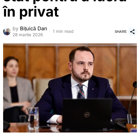
în privat
by
Bițuică Dan
1 min read
SHARE
28 martie 2026