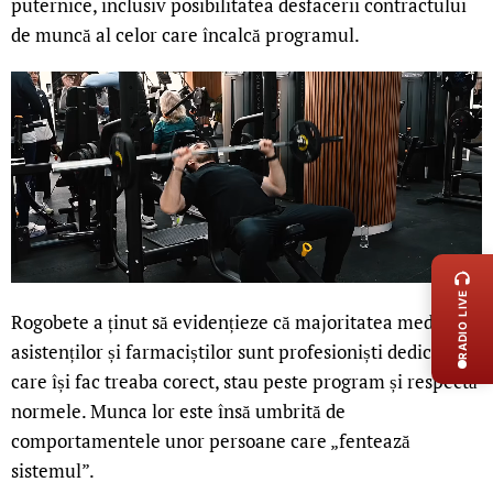
puternice, inclusiv posibilitatea desfacerii contractului
de muncă al celor care încalcă programul.
LIVE 
RADIO LIVE
Rogobete a ținut să evidențieze că majoritatea medicilor,
asistenților și farmaciștilor sunt profesioniști dedicați,
care își fac treaba corect, stau peste program și respectă
normele. Munca lor este însă umbrită de
comportamentele unor persoane care „fentează
sistemul”.