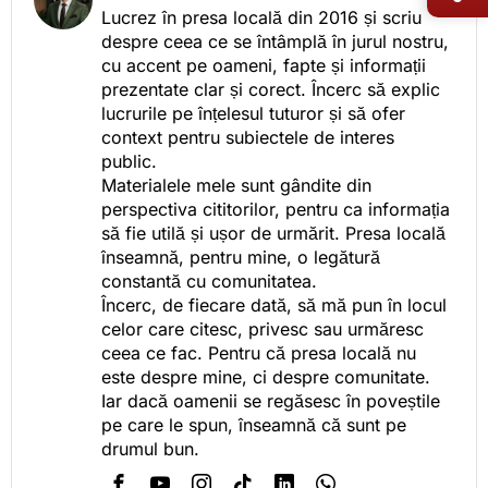
Lucrez în presa locală din 2016 și scriu
despre ceea ce se întâmplă în jurul nostru,
cu accent pe oameni, fapte și informații
prezentate clar și corect. Încerc să explic
lucrurile pe înțelesul tuturor și să ofer
context pentru subiectele de interes
public.
Materialele mele sunt gândite din
perspectiva cititorilor, pentru ca informația
să fie utilă și ușor de urmărit. Presa locală
înseamnă, pentru mine, o legătură
constantă cu comunitatea.
Încerc, de fiecare dată, să mă pun în locul
celor care citesc, privesc sau urmăresc
ceea ce fac. Pentru că presa locală nu
este despre mine, ci despre comunitate.
Iar dacă oamenii se regăsesc în poveștile
pe care le spun, înseamnă că sunt pe
drumul bun.