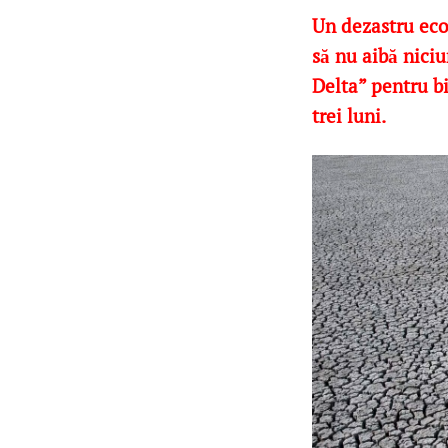
Un dezastru ecol
să nu aibă niciu
Delta” pentru b
trei luni.