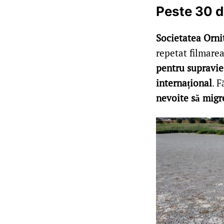
Peste 30 d
Societatea Orn
repetat filmare
pentru supravieț
internațional
. 
nevoite să migre