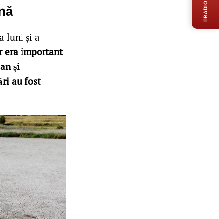
RADIO LIVE
onă
 luni și a
r era important
an și
ări au fost