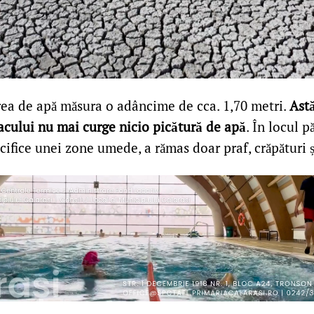
rea de apă măsura o adâncime de cca. 1,70 metri.
Astă
lacului nu mai curge nicio picătură de apă
. În locul p
ecifice unei zone umede, a rămas doar praf, crăpături ș