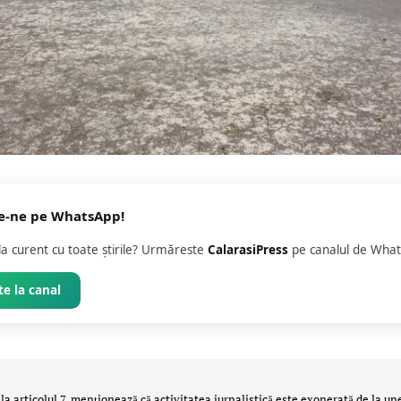
e-ne pe WhatsApp!
 la curent cu toate știrile? Urmăreste
CalarasiPress
pe canalul de What
e la canal
la articolul 7, menţionează că activitatea jurnalistică este exonerată de la un