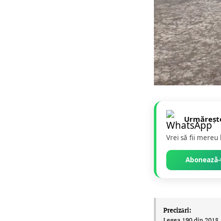
Urmăreșt
Vrei să fii mereu
Abonează-t
Precizări:
Legea 190 din 2018, 