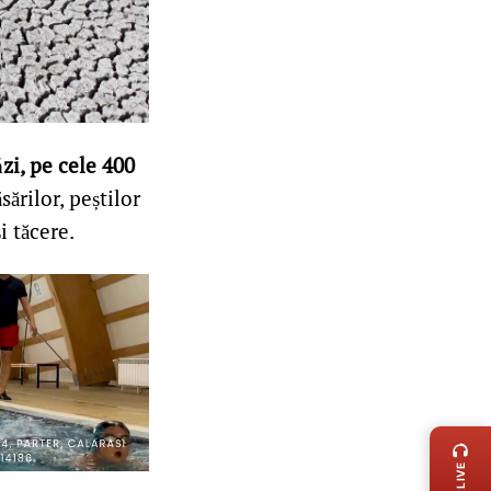
zi, pe cele 400
ăsărilor, peștilor
i tăcere.
LIVE 