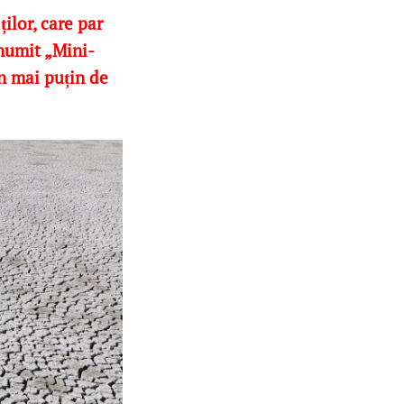
ilor, care par
anumit „Mini-
n mai puțin de