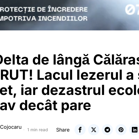
elta de lângă Călăra
UT! Lacul Iezerul a
t, iar dezastrul ecol
av decât pare
 Cojocaru
Share
1 min read