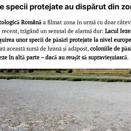
e specii protejate au dispărut din z
itologică Română
a filmat zona în urmă cu doar câteva
a recent, trăgând un semnal de alarmă dur:
Lacul Ieze
uirea unor specii de păsări protejate la nivel europe
Fără această sursă de hrană și adăpost,
coloniile de păs
ze în altă parte – dacă au reușit să supraviețuiască
.