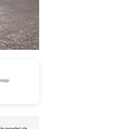
sApp.
ele prevederi ale