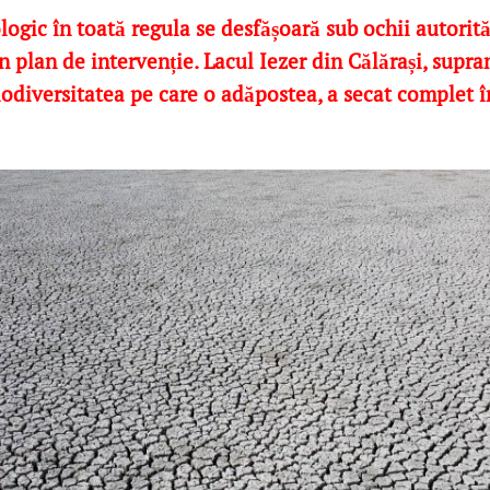
ogic în toată regula se desfășoară sub ochii autorităț
n plan de intervenție. Lacul Iezer din Călărași, supr
iodiversitatea pe care o adăpostea, a secat complet î