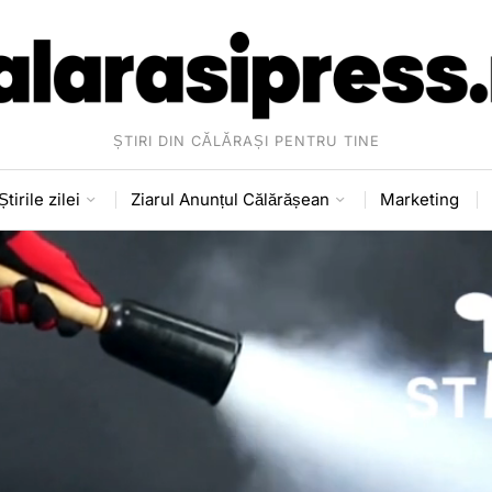
ȘTIRI DIN CĂLĂRAȘI PENTRU TINE
Știrile zilei
Ziarul Anunțul Călărășean
Marketing