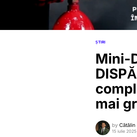
ȘTIRI
Mini-D
DISPĂR
comple
mai gr
by
Cătălin
15 iulie 2025