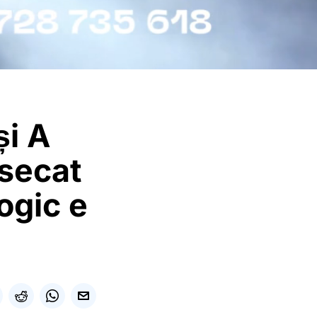
și A
 secat
ogic e