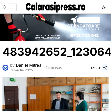
483942652_123064
by
Daniel Mitrea
1 min read
SHARE
11 martie 2025