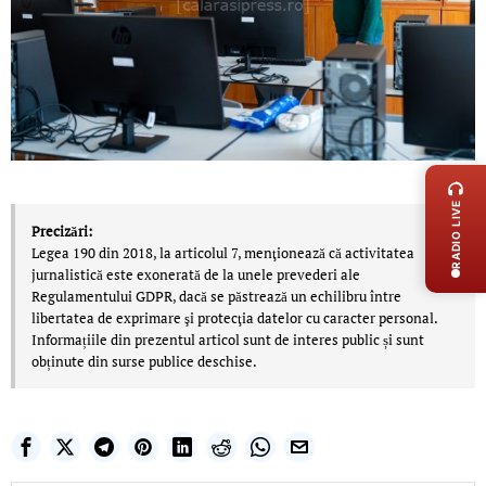
LIVE 
RADIO LIVE
Precizări:
Legea 190 din 2018, la articolul 7, menţionează că activitatea
jurnalistică este exonerată de la unele prevederi ale
Regulamentului GDPR, dacă se păstrează un echilibru între
libertatea de exprimare şi protecţia datelor cu caracter personal.
Informațiile din prezentul articol sunt de interes public și sunt
obținute din surse publice deschise.