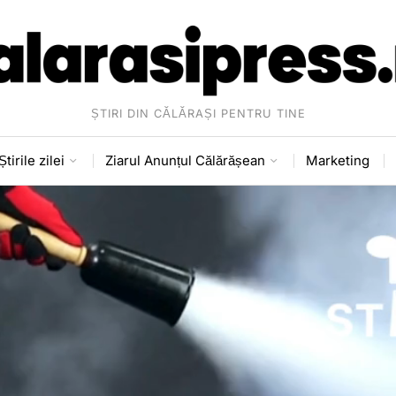
ȘTIRI DIN CĂLĂRAȘI PENTRU TINE
Știrile zilei
Ziarul Anunțul Călărășean
Marketing