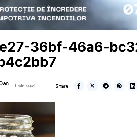
e27-36bf-46a6-bc3
b4c2bb7
 Dan
Share
1 min read