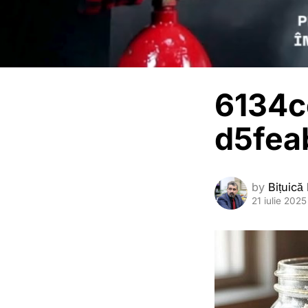
6134c
d5fea
by
Bițuică
21 iulie 2025