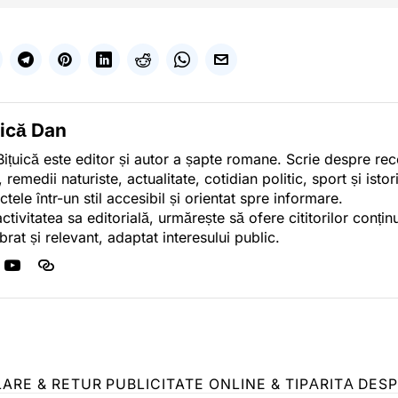
uică Dan
ițuică este editor și autor a șapte romane. Scrie despre r
, remedii naturiste, actualitate, cotidian politic, sport și ist
ctele într-un stil accesibil și orientat spre informare.
activitatea sa editorială, urmărește să ofere cititorilor conținu
ibrat și relevant, adaptat interesului public.
LARE & RETUR
PUBLICITATE ONLINE & TIPĂRITĂ
DESP