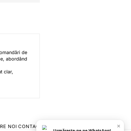
ecomandări de
orie, abordând
t clar,
×
RE NOI
CONTACT
ZIARUL ANUNȚUL CĂLĂRĂȘEAN
Urmărește-ne pe WhatsApp!