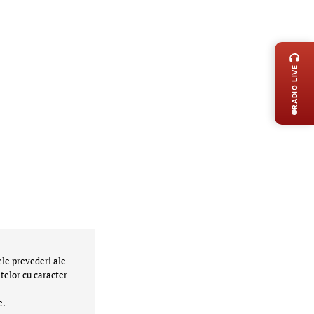
LIVE 
RADIO LIVE
ele prevederi ale
telor cu caracter
e.