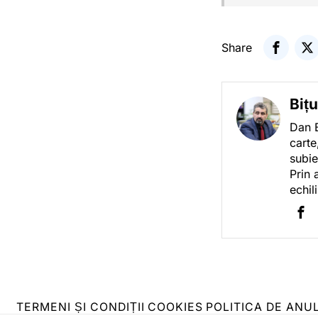
Share
Biț
Dan B
carte
subie
Prin 
echil
TERMENI ȘI CONDIȚII
COOKIES
POLITICA DE ANU