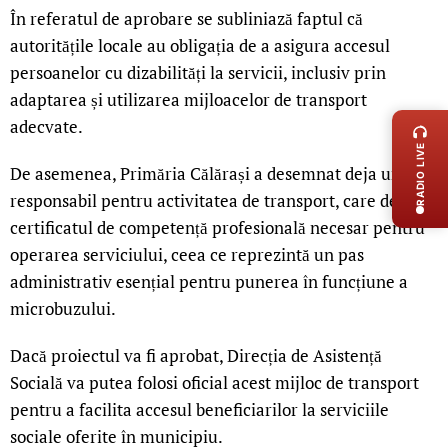
În referatul de aprobare se subliniază faptul că
autoritățile locale au obligația de a asigura accesul
persoanelor cu dizabilități la servicii, inclusiv prin
LIVE 
adaptarea și utilizarea mijloacelor de transport
adecvate.
RADIO LIVE
De asemenea, Primăria Călărași a desemnat deja un
responsabil pentru activitatea de transport, care deține
certificatul de competență profesională necesar pentru
operarea serviciului, ceea ce reprezintă un pas
administrativ esențial pentru punerea în funcțiune a
microbuzului.
Dacă proiectul va fi aprobat, Direcția de Asistență
Socială va putea folosi oficial acest mijloc de transport
pentru a facilita accesul beneficiarilor la serviciile
sociale oferite în municipiu.