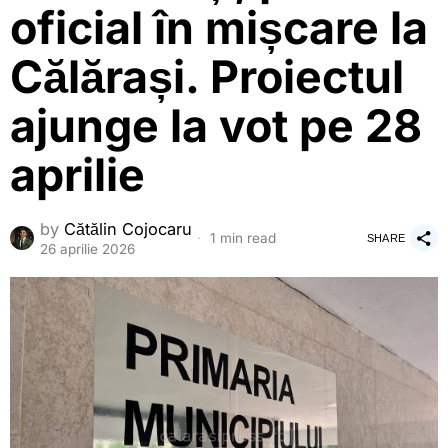
oficial în mișcare la
Călărași. Proiectul
ajunge la vot pe 28
aprilie
by
Cătălin Cojocaru
1 min read
SHARE
26 aprilie 2026