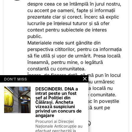
despre ceea ce se întâmplă în jurul nostru,
cu accent pe oameni, fapte și informații
prezentate clar și corect. Încerc să explic
lucrurile pe înțelesul tuturor și să ofer
context pentru subiectele de interes
public.
Materialele mele sunt gândite din
perspectiva cititorilor, pentru ca informația
să fie utilă și ușor de urmărit. Presa locală
înseamnă, pentru mine, o legătură
constantă cu comunitatea.
Încerc, de fiecare dată, să mă pun în locul
DON'T MISS
celor care citesc, privesc sau urmăresc
ceea ce fac. Pentru că presa locală nu
DESCINDERI. DNA a
intrat peste un fost
este despre mine, ci despre comunitate.
șef al Poliției din
Iar dacă oamenii se regăsesc în poveștile
Călărași. Ancheta
vizează suspiciuni
pe care le spun, înseamnă că sunt pe
privind un concurs de
drumul bun.
angajare
Procurori ai Direcției
Naționale Anticorupție au
efectuat percheziții la