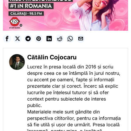
Cătălin Cojocaru
Lucrez în presa locală din 2016 și scriu
despre ceea ce se întâmplă în jurul nostru,
cu accent pe oameni, fapte și informații
prezentate clar și corect. Încerc să explic
lucrurile pe înțelesul tuturor și să ofer
context pentru subiectele de interes
public.
Materialele mele sunt gândite din
perspectiva cititorilor, pentru ca informația
să fie utilă și ușor de urmărit. Presa locală
înseamnă, pentru mine, o legătură