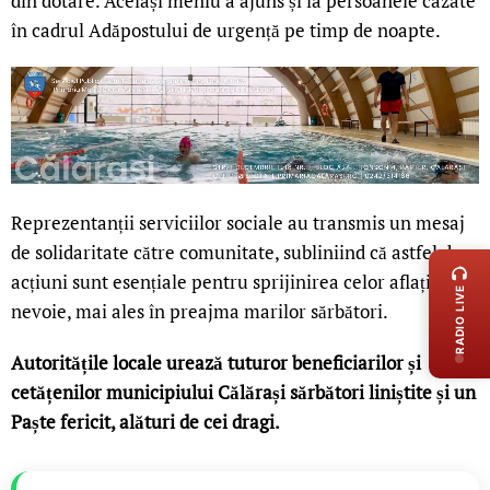
din dotare. Același meniu a ajuns și la persoanele cazate
în cadrul Adăpostului de urgență pe timp de noapte.
Reprezentanții serviciilor sociale au transmis un mesaj
LIVE 
de solidaritate către comunitate, subliniind că astfel de
acțiuni sunt esențiale pentru sprijinirea celor aflați în
RADIO LIVE
nevoie, mai ales în preajma marilor sărbători.
Autoritățile locale urează tuturor beneficiarilor și
cetățenilor municipiului Călărași sărbători liniștite și un
Paște fericit, alături de cei dragi.