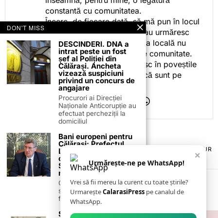
constantă cu comunitatea.
Încerc, de fiecare dată, să mă pun în locul
DON'T MISS
celor care citesc, privesc sau urmăresc
ceea ce fac. Pentru că presa locală nu
DESCINDERI. DNA a
intrat peste un fost
este despre mine, ci despre comunitate.
șef al Poliției din
Iar dacă oamenii se regăsesc în poveștile
Călărași. Ancheta
vizează suspiciuni
pe care le spun, înseamnă că sunt pe
privind un concurs de
drumul bun.
angajare
Procurori ai Direcției
Naționale Anticorupție au
efectuat percheziții la
domiciliul
Bani europeni pentru
Călărași: Prefectul
TERMENI ȘI CONDIȚII
COOKIES
POLITICA DE ANULARE & RETUR
Laurențiu State anunță
×
PUBLICITATE ONLINE & TIPĂRITĂ
DESPRE NOI
CONTACT
colaborarea cu ADR
Urmărește-ne pe WhatsApp!
ZIARUL ANUNȚUL CĂLĂRĂȘEAN
Sud-Muntenia pentru
noi finanțări
Vrei să fii mereu la curent cu toate știrile?
Călărașul se pregătește
să intre pe harta
Urmarește
CalarasiPress
pe canalul de
finanțărilor europene, cu
WhatsApp.
Semnificația istorică a