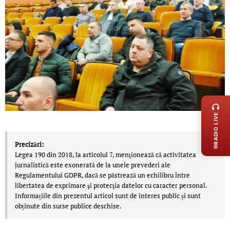
LIVE 
RADIO LIVE
Precizări:
Legea 190 din 2018, la articolul 7, menţionează că activitatea
jurnalistică este exonerată de la unele prevederi ale
Regulamentului GDPR, dacă se păstrează un echilibru între
libertatea de exprimare şi protecţia datelor cu caracter personal.
Informațiile din prezentul articol sunt de interes public și sunt
obținute din surse publice deschise.