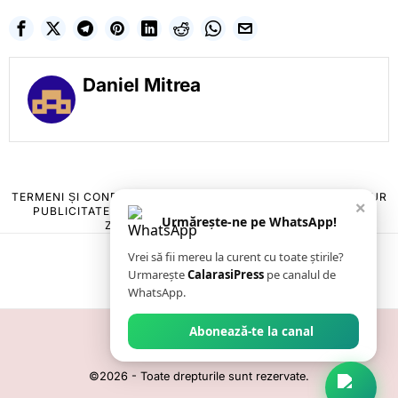
Daniel Mitrea
TERMENI ȘI CONDIȚII
COOKIES
POLITICA DE ANULARE & RETUR
×
PUBLICITATE ONLINE & TIPĂRITĂ
DESPRE NOI
CONTACT
Urmărește-ne pe WhatsApp!
ZIARUL ANUNȚUL CĂLĂRĂȘEAN
Vrei să fii mereu la curent cu toate știrile?
Urmarește
CalarasiPress
pe canalul de
WhatsApp.
Abonează-te la canal
©
2026
- Toate drepturile sunt rezervate.