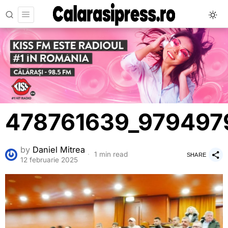
478761639_97949
by
Daniel Mitrea
1 min read
SHARE
12 februarie 2025