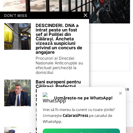
DON'T MISS
DESCINDERI. DNA a
intrat peste un fost
șef al Poliției din
Călărași. Ancheta
vizează suspiciuni
privind un concurs de
Daniel Mitrea
angajare
Procurori ai Direcției
Naționale Anticorupție au
efectuat percheziții la
domiciliul
Bani europeni pentru
Călărași: Prefectul
TERMENI ȘI CONDIȚII
COOKIES
POLITICA DE ANULARE & RETUR
Laurențiu State anunță
×
PUBLICITATE ONLINE & TIPĂRITĂ
DESPRE NOI
CONTACT
colaborarea cu ADR
Urmărește-ne pe WhatsApp!
Sud-Muntenia pentru
ZIARUL ANUNȚUL CĂLĂRĂȘEAN
noi finanțări
Vrei să fii mereu la curent cu toate știrile?
Călărașul se pregătește
să intre pe harta
Urmarește
CalarasiPress
pe canalul de
finanțărilor europene, cu
WhatsApp.
Calculatoare pentru