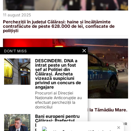
11 august 2025
Percheziții în județul Călărași: haine și încălțăminte
contrafăcute de peste 628.000 de lei, confiscate de
polițiști
DON'T MISS
DESCINDERI. DNA a
intrat peste un fost
șef al Poliției din
Călărași. Ancheta
vizează suspiciuni
privind un concurs de
angajare
Procurori ai Direcției
Naționale Anticorupție au
efectuat percheziții la
8 august 2025
domiciliul
Scandal cu bătaie și telefon făcut bucăți la Tămădău Mare.
Soțul scandalagiu a ajuns după gratii
Bani europeni pentru
Călărași: Prefectul
TERMENI ȘI CONDIȚII
COOKIES
POLITICA DE ANULARE & RETUR
Laurențiu State anunță
×
PUBLICITATE ONLINE & TIPĂRITĂ
DESPRE NOI
CONTACT
colaborarea cu ADR