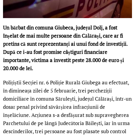
Un bărbat din comuna Giubeca, județul Dolj, a fost
înșelat de mai multe persoane din Călărași, care ar fi
pretins că sunt reprezentanți ai unui fond de investiții.
După ce i-au fost promise câștiguri financiare
importante, victima a investit peste 28.000 de euro și
20.000 de lei.
Polițiștii Secției nr. 6 Poliție Rurală Giubega au efectuat,
în dimineața zilei de 5 februarie, trei percheziții
domiciliare în comuna Sărulești, județul Călărași, într-un
dosar penal privind săvârșirea infracțiunii de
înșelăciune. Acțiunea s-a desfășurat sub supravegherea
Parchetului de pe lângă Judecătoria Băilești, iar în urma
descinderilor, trei persoane au fost plasate sub control