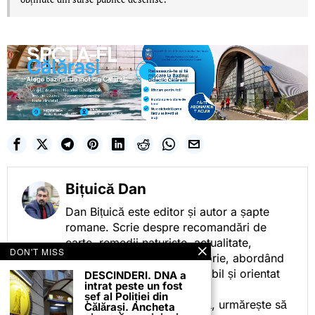
Bițuică Dan
Dan Bițuică este editor și autor a șapte
romane. Scrie despre recomandări de
carte, remedii naturiste, actualitate,
DON'T MISS
cotidian politic, sport și istorie, abordând
subiectele într-un stil accesibil și orientat
DESCINDERI. DNA a
intrat peste un fost
spre informare.
șef al Poliției din
Prin activitatea sa editorială, urmărește să
Călărași. Ancheta