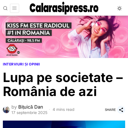
INTERVIURI ȘI OPINII
Lupa pe societate –
România de azi
by
Bițuică Dan
4 mins read
SHARE
17 septembrie 2025