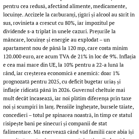
pentru cea redusă, afectând alimente, medicamente,
locuințe. Accizele la carburanți, țigări și alcool au sărit în
sus, rovinieta a crescut cu 80%, iar impozitul pe
dividende s-a triplat în unele cazuri. Prețurile la
mâncare, locuințe și energie au explodat – un
apartament nou de până la 120 mp, care costa minim
120.000 euro, are acum TVA de 21% în loc de 9%. Inflația
e cea mai mare din UE, la 10% pentru a 22-a lună la
rând, iar creșterea economică e anemică: doar 1%
prognozată pentru 2025, cu deficit bugetar uriaș și
inflație ridicată până în 2026. Guvernul cheltuie mai
mult decât încasează, iar noi plătim diferența prin taxe
noi și scumpiri în lanț. Pensiile înghețate, bursele tăiate,
concedieri – totul pe spinarea noastră, în timp ce statul
risipește bani pe sinecuri și companii de stat
falimentare. Mă enervează când văd familii care abia își