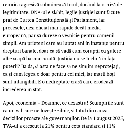
retorica agresivă subminează totul, ducând la o criză de
legitimitate. DNA-ul e slăbit, legile justiției sunt făcute
praf de Curtea Constituțională și Parlament, iar
procesele, deși oficial mai rapide decât media
europeană, par să dureze o veșnicie pentru oamenii
simpli. Am prieteni care au luptat ani în instanțe pentru
drepturi banale, doar ca să vadă cum corupții cu gulere
albe scapă basma curată. Justiția nu se înclină în fața
puterii? Ba da, și asta ne face să ne simțim neprotejați,
ca și cum legea e doar pentru cei mici, iar marii hoți
sunt intangibili. E o nedreptate crasă care erodează
încrederea în stat.
Apoi, economia – Doamne, ce dezastru! Scumpirile sunt
ca un val care ne lovește zilnic, și totul din cauza
deciziilor proaste ale guvernanților. De la 1 august 2025,
TVA-ul a crescut la 21% pentru cota standard și 11%