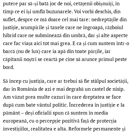
putere par să-și bată joc de noi, cetățenii obișnuiți, în
timp ce ei își umflă buzunarele. Voi vorbi deschis, din
suflet, despre ce mă doare cel mai tare: nedreptățile din
justiție, scumpirile și taxele care ne îngroapă, războiul
hibrid care ne subminează din umbră, dar și alte aspecte
care fac viața aici tot mai grea. E ca și cum suntem într-o
barcă (nu de lux) care ia apă din toate părțile, iar
căpitanii noștri se ceartă pe cine să arunce primul peste
bord.
Să încep cu justiția, care ar trebui să fie stâlpul societății,
dar în România de azi e mai degrabă un castel de nisip.
Am văzut prea multe cazuri în care dreptatea se face
după cum bate vântul politic. Încrederea în justiție e la
pământ – deși oficialii spun că suntem în media
europeană, cu o percepție pozitivă față de protecția
investițiilor, realitatea e alta. Reformele permanente și