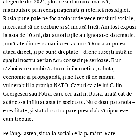
alegerile din 2024, plus dezinformare masivă,
manipulare prin conspiraționiști și retorică nostalgică.
Rusia pune paie pe foc acolo unde vede tensiuni sociale,
încercând să ne dezbine și să inducă frică. Am fost expuși
la asta de 10 ani, dar autoritățile au ignorat-o sistematic.
Jumătate dintre români cred acum că Rusia ar putea
ataca direct, și pe bună dreptate – drone rusești intră în
spațiul nostru aerian fără consecințe serioase. E un
război care combină atacuri cibernetice, sabotaj
economic și propagandă, și ne face să ne simțim
vulnerabili la granița NATO. Cazuri ca ale lui Călin
Georgescu sau Potra, care cer azil în Rusia, arată cât de
adânc s-a infiltrat asta în societate. Nu e doar paranoia –
e realitate, și statul nostru pare prea slab să riposteze
cum trebuie.
Pe lângă astea, situația socială e la pământ. Rate