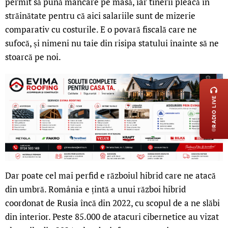
permit să pună mâncare pe masă, iar tinerii pleacă în
străinătate pentru că aici salariile sunt de mizerie
comparativ cu costurile. E o povară fiscală care ne
sufocă, și nimeni nu taie din risipa statului înainte să ne
stoarcă pe noi.
LIVE 
RADIO LIVE
Dar poate cel mai perfid e războiul hibrid care ne atacă
din umbră. România e țintă a unui război hibrid
coordonat de Rusia încă din 2022, cu scopul de a ne slăbi
din interior. Peste 85.000 de atacuri cibernetice au vizat