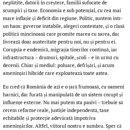
neplătite, datorii în creștere, familii sufocate de
scumpiri și taxe. Economia e sub potențial, cu cea mai
mare inflație și deficit din regiune. Politic, suntem într-
un haos: guverne instabile, alegeri contestate, și o clasă
politică mincinoasă care promite marea cu sarea, dar
livrează doar austeritate pentru noi, nu și pentru ei.
Corupția e endemică, migrația tinerilor continuă, iar
infrastructura – drumuri, spitale, școli – e în urmă cu
decenii. Chiar și mediul: poluare, defrișări, și acum
amenințări hibride care exploatează toate astea.
Eu cred că România de azi e o țară frumoasă, cu oameni
harnici, dar furată și manipulată de un sistem corupt și
influențe externe. Nu mai putem sta pasivi – trebuie să
cerem reforme reale, justiție independentă, taxe
echitabile și protecție adevărată împotriva
amenințărilor. Altfel, viitorul nostru e sumbru. Sper că