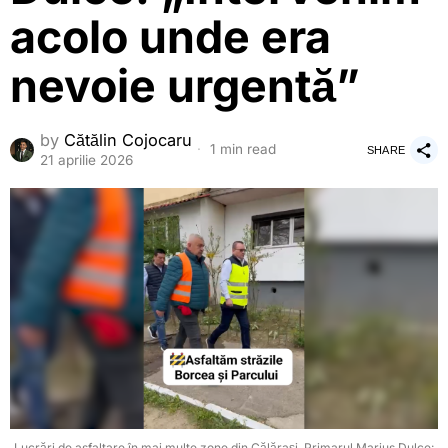
acolo unde era
nevoie urgentă”
by
Cătălin Cojocaru
1 min read
SHARE
21 aprilie 2026
Lucrări de asfaltare în mai multe zone din Călărași. Primarul Marius Dulce: