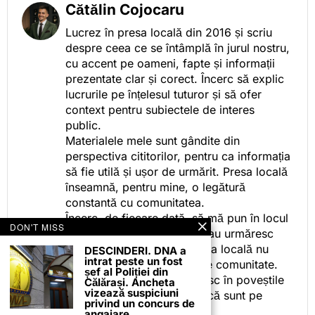
Cătălin Cojocaru
Lucrez în presa locală din 2016 și scriu
despre ceea ce se întâmplă în jurul nostru,
cu accent pe oameni, fapte și informații
prezentate clar și corect. Încerc să explic
lucrurile pe înțelesul tuturor și să ofer
context pentru subiectele de interes
public.
Materialele mele sunt gândite din
perspectiva cititorilor, pentru ca informația
să fie utilă și ușor de urmărit. Presa locală
înseamnă, pentru mine, o legătură
constantă cu comunitatea.
Încerc, de fiecare dată, să mă pun în locul
DON'T MISS
celor care citesc, privesc sau urmăresc
ceea ce fac. Pentru că presa locală nu
DESCINDERI. DNA a
intrat peste un fost
este despre mine, ci despre comunitate.
șef al Poliției din
Iar dacă oamenii se regăsesc în poveștile
Călărași. Ancheta
vizează suspiciuni
pe care le spun, înseamnă că sunt pe
privind un concurs de
drumul bun.
angajare