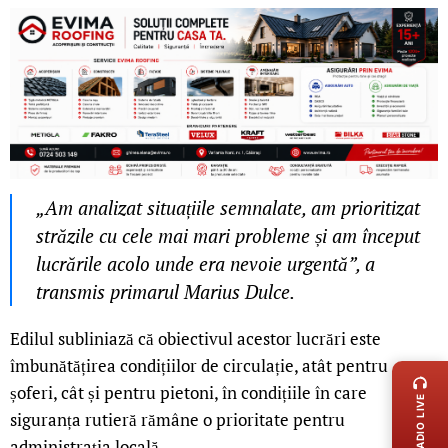
„Am analizat situațiile semnalate, am prioritizat
străzile cu cele mai mari probleme și am început
lucrările acolo unde era nevoie urgentă”, a
transmis primarul Marius Dulce.
Edilul subliniază că obiectivul acestor lucrări este
LIVE 
îmbunătățirea condițiilor de circulație, atât pentru
șoferi, cât și pentru pietoni, în condițiile în care
RADIO LIVE
siguranța rutieră rămâne o prioritate pentru
administrația locală.