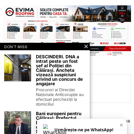
DON'T MISS
DESCINDERI. DNA a
intrat peste un fost
șef al Poliției din
Călărași. Ancheta
vizează suspiciuni
privind un concurs de
Daniel Mitrea
angajare
Procurori ai Direcției
Naționale Anticorupție au
efectuat percheziții la
domiciliul
Bani europeni pentru
Călărași: Prefectul
TERMENI ȘI CONDIȚII
COOKIES
POLITICA DE ANULARE & RETUR
Laurențiu State anunță
×
PUBLICITATE ONLINE & TIPĂRITĂ
DESPRE NOI
CONTACT
colaborarea cu ADR
Urmărește-ne pe WhatsApp!
ZIARUL ANUNȚUL CĂLĂRĂȘEAN
Sud-Muntenia pentru