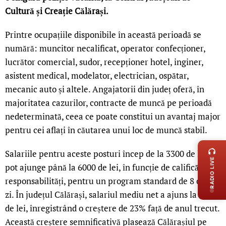
Cultură și Creație Călărași.
Printre ocupațiile disponibile în această perioadă se
numără: muncitor necalificat, operator confecționer,
lucrător comercial, sudor, recepționer hotel, inginer,
asistent medical, modelator, electrician, ospătar,
mecanic auto și altele. Angajatorii din județ oferă, în
majoritatea cazurilor, contracte de muncă pe perioadă
nedeterminată, ceea ce poate constitui un avantaj major
pentru cei aflați în căutarea unui loc de muncă stabil.
LIVE 
Salariile pentru aceste posturi încep de la 3300 de lei și
RADIO LIVE
pot ajunge până la 6000 de lei, în funcție de calificări și
responsabilități, pentru un program standard de 8 ore pe
zi. În județul Călărași, salariul mediu net a ajuns la 4.375
de lei, înregistrând o creștere de 23% față de anul trecut.
Această creștere semnificativă plasează Călărașiul pe