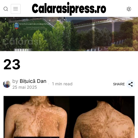
23
by
Bițuică Dan
1 min read
SHARE
25 mai 2025