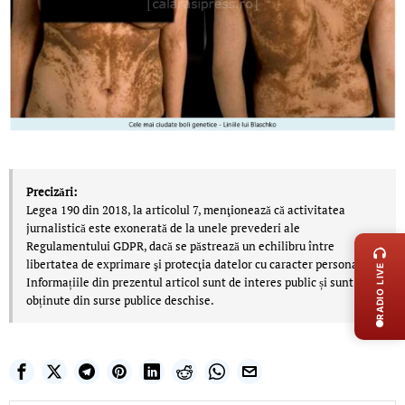
Precizări:
Legea 190 din 2018, la articolul 7, menţionează că activitatea
LIVE 
jurnalistică este exonerată de la unele prevederi ale
Regulamentului GDPR, dacă se păstrează un echilibru între
libertatea de exprimare şi protecţia datelor cu caracter personal.
RADIO LIVE
Informațiile din prezentul articol sunt de interes public și sunt
obținute din surse publice deschise.