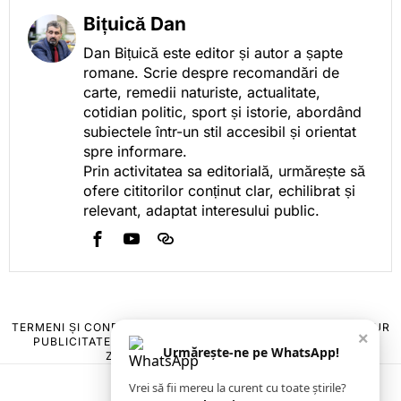
Bițuică Dan
Dan Bițuică este editor și autor a șapte
romane. Scrie despre recomandări de
carte, remedii naturiste, actualitate,
cotidian politic, sport și istorie, abordând
subiectele într-un stil accesibil și orientat
spre informare.
Prin activitatea sa editorială, urmărește să
ofere cititorilor conținut clar, echilibrat și
relevant, adaptat interesului public.
TERMENI ȘI CONDIȚII
COOKIES
POLITICA DE ANULARE & RETUR
×
PUBLICITATE ONLINE & TIPĂRITĂ
DESPRE NOI
CONTACT
Urmărește-ne pe WhatsApp!
ZIARUL ANUNȚUL CĂLĂRĂȘEAN
Vrei să fii mereu la curent cu toate știrile?