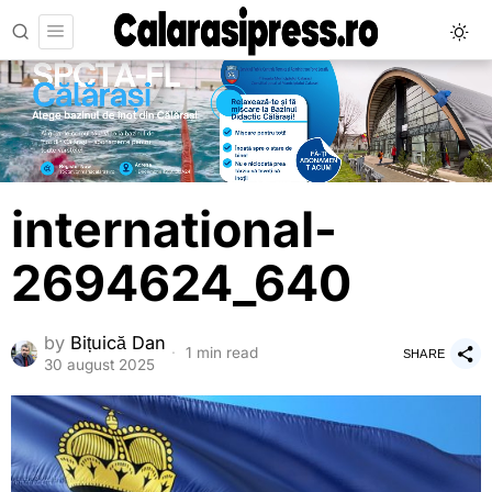
international-
2694624_640
by
Bițuică Dan
1 min read
SHARE
30 august 2025