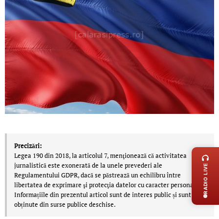
LIVE 
Precizări:
Legea 190 din 2018, la articolul 7, menţionează că activitatea
jurnalistică este exonerată de la unele prevederi ale
RADIO LIVE
Regulamentului GDPR, dacă se păstrează un echilibru între
libertatea de exprimare şi protecţia datelor cu caracter personal.
Informațiile din prezentul articol sunt de interes public și sunt
obținute din surse publice deschise.