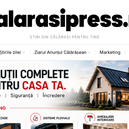
ȘTIRI DIN CĂLĂRAȘI PENTRU TINE
Știrile zilei
Ziarul Anunțul Călărășean
Marketing