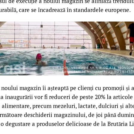
sul de execuție a noului magazin se aliniază trendul
urabilă, care se încadrează în standardele europene.
noului magazin îi așteaptă pe clienți cu promoții și a
iua inaugurării vor fi reduceri de peste 20% la articol
e alimentare, precum mezeluri, lactate, dulciuri și alt
mătoare deschiderii magazinului, de joi până duminic
 o degustare a produselor delicioase de la Brutăria Li