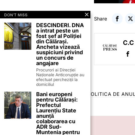
DON'T MISS
Share
DESCINDERI. DNA
a intrat peste un
fost șef al Poliției
din Călărași.
C.C
Ancheta vizează
suspiciuni privind
un concurs de
angajare
Procurori ai Direcției
Naționale Anticorupție au
efectuat percheziții la
domiciliul
Bani europeni
TERMENI ȘI CONDIȚII
COOKIES
POLITICA DE ANU
pentru Călărași:
Prefectul
Laurențiu State
anunță
colaborarea cu
ADR Sud-
Muntenia pentru