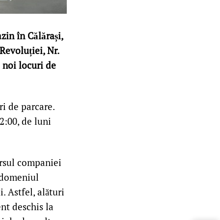
zin în Călărași,
Revoluției, Nr.
 noi locuri de
i de parcare.
2:00, de luni
ersul companiei
n domeniul
 Astfel, alături
ent deschis la
LIVE 