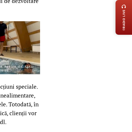
ui de dezvoltare
RADIO LIVE
cțiuni speciale.
e nealimentare,
ele. Totodată, în
ă, clienții vor
dl.