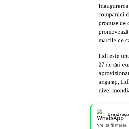
Inaugurarea 
companiei de
produse de c
promovează c
mărcile de c
Lidl este un
27 de țări e
aproviziona
angajați, Li
nivel mondi
Urmăreșt
Vrei să fii mereu