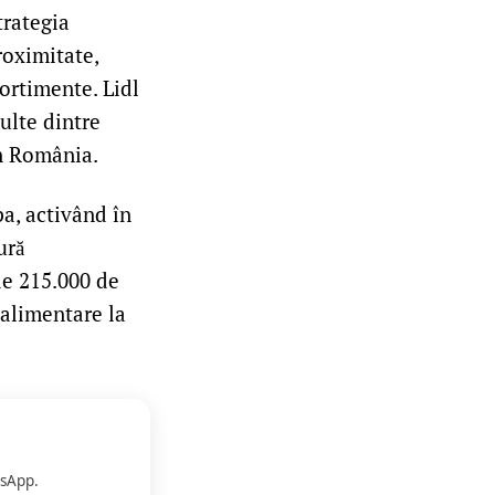
trategia
roximitate,
sortimente. Lidl
ulte dintre
în România.
a, activând în
ură
de 215.000 de
 alimentare la
sApp.