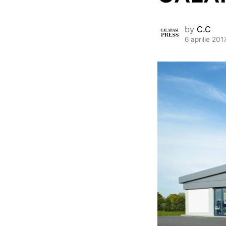
by
C.C
6 aprilie 201