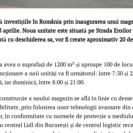
ă investițiile în România prin inaugurarea unui maga
3 aprilie. Noua unitate este situată pe Strada Eroilor 
dată cu deschiderea sa, vor fi create aproximativ 20 de
 avea o suprafață de 1200 m² și aproape 100 de locur
cționare a noii unități va fi următorul: între 7:30 și 2
, iar duminică, între 8:00 și 21:00.
construcție a noului magazin se află în linie cu dem
bilitate, prin folosirea unor tehnologii avansate di
or, în conformitate cu normele de protecție a mediului.
u central Lidl din București și de centrul logistic rec