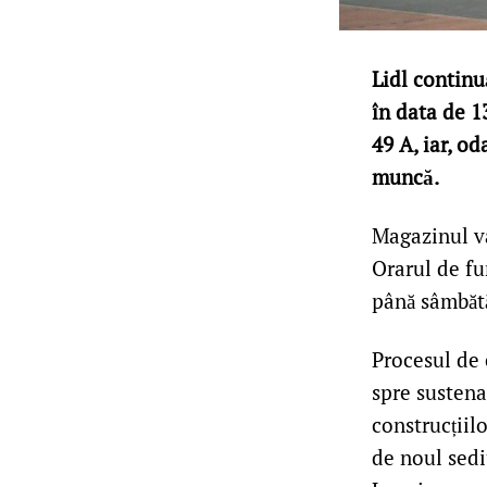
Lidl continu
în data de 1
49 A, iar, o
muncă.
Magazinul va
Orarul de fun
până sâmbătă
Procesul de 
spre sustena
construcțiil
de noul sedi