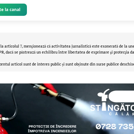
e la canal
la articolul 7, menţionează că activitatea jurnalistică este exonerată de la un
 dacă se păstrează un echilibru între libertatea de exprimare şi protecţia da
zentul articol sunt de interes public și sunt obținute din surse publice deschis