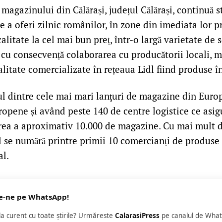
magazinului din Călărași, județul Călărași, continuă s
 a oferi zilnic românilor, în zone din imediata lor p
alitate la cel mai bun preț, într-o largă varietate de 
u consecvență colaborarea cu producătorii locali, m
alitate comercializate în rețeaua Lidl fiind produse 
ul dintre cele mai mari lanţuri de magazine din Europ
uropene și având peste 140 de centre logistice ce asig
rea a aproximativ 10.000 de magazine. Cu mai mult 
dl se numără printre primii 10 comercianți de produse
al.
e-ne pe WhatsApp!
 la curent cu toate știrile? Urmăreste
CalarasiPress
pe canalul de What