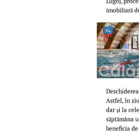
Lugoj, proce
imobiliară d
Deschiderea 
Astfel, în z
dar și la cel
săptămâna ur
beneficia de