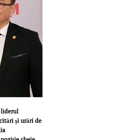
liderul
itări și urări de
ia
poziție cheie.