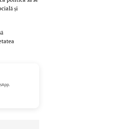
cială și
să
etatea
sApp.