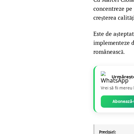
concentreze pe p
creșterea calităț
Este de aștepta
implementeze de
românească.
Urmăreșt
Vrei să fii mereu
Abonează-t
Precizări: