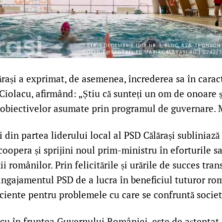
rași a exprimat, de asemenea, încrederea sa în caract
 Ciolacu, afirmând: „Știu că sunteți un om de onoare ș
r obiectivelor asumate prin programul de guvernare. 
i din partea liderului local al PSD Călărași subliniază
coopera și sprijini noul prim-ministru în eforturile s
ii românilor. Prin felicitările și urările de succes tra
angajamentul PSD de a lucra în beneficiul tuturor rom
iciente pentru problemele cu care se confruntă societ
cu în fruntea Guvernului României, este de așteptat c