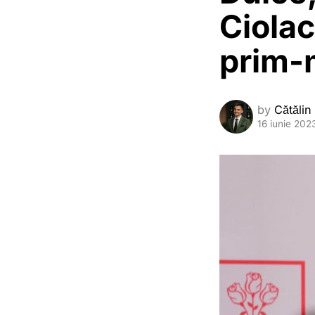
Ciola
prim-m
by
Cătălin
16 iunie 202