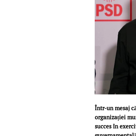
Într-un mesaj c
organizației mun
succes în exerc
guvernamentală d