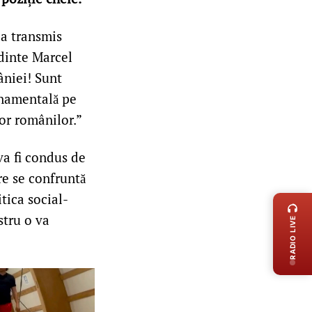
 a transmis
edinte Marcel
âniei! Sunt
rnamentală pe
ror românilor.”
va fi condus de
re se confruntă
LIVE 
tica social-
tru o va
RADIO LIVE