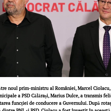
ătre noul prim-ministru al României, Marcel Ciolacu, 
icipale a PSD Călărași, Marius Dulce, a transmis felic
itarea funcției de conducere a Guvernului. După rotaț
intre PNL și PSD, Ciolacu a fost învestit în această 