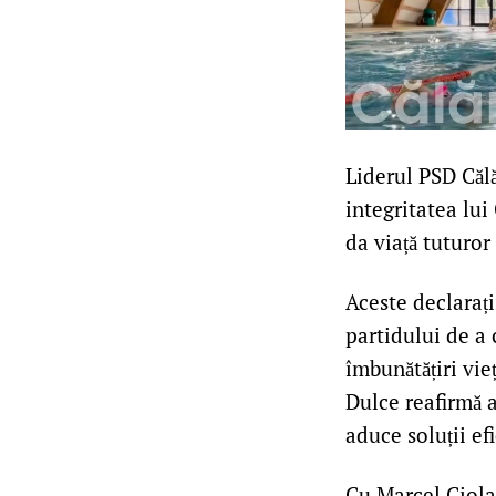
Liderul PSD Călă
integritatea lui
da viață tuturo
Aceste declarați
partidului de a 
îmbunătățiri vieț
Dulce reafirmă 
aduce soluții ef
Cu Marcel Ciola