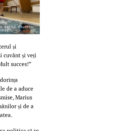
erul și
i cuvânt și veți
Mult succes!”
 dorința
ale de a aduce
nsmise, Marius
ânilor și de a
atea.
a politica să se