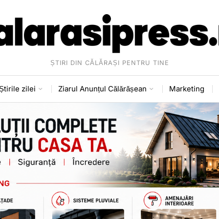
ȘTIRI DIN CĂLĂRAȘI PENTRU TINE
Știrile zilei
Ziarul Anunțul Călărășean
Marketing