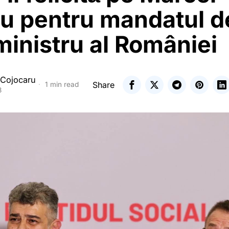
cu pentru mandatul d
inistru al României
 Cojocaru
Share
1 min read
3