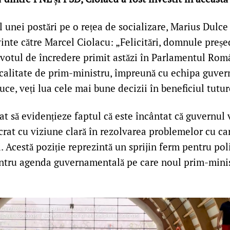
 unei postări pe o rețea de socializare, Marius Dulce
inte către Marcel Ciolacu: „Felicitări, domnule preș
 votul de încredere primit astăzi în Parlamentul Rom
n calitate de prim-ministru, împreună cu echipa guve
uce, veți lua cele mai bune decizii în beneficiul tutu
t să evidențieze faptul că este încântat că guvernul 
rat cu viziune clară în rezolvarea problemelor cu ca
. Acestă poziție reprezintă un sprijin ferm pentru poli
ntru agenda guvernamentală pe care noul prim-minis