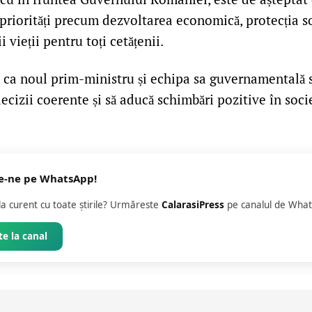
riorități precum dezvoltarea economică, protecția so
ii vieții pentru toți cetățenii.
t ca noul prim-ministru și echipa sa guvernamentală 
cizii coerente și să aducă schimbări pozitive în soci
e-ne pe WhatsApp!
 la curent cu toate știrile? Urmăreste
CalarasiPress
pe canalul de What
e la canal