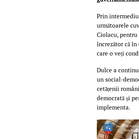
Prin intermediul
următoarele cuv
Ciolacu, pentru
încrezător că î
care o veți cond
Dulce a continua
un social-democ
cetățenii români
democrată și pe
implementa.