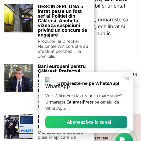
subiectele într-un stil accesibil și orientat
DESCINDERI. DNA a
intrat peste un fost
spre informare.
șef al Poliției din
Prin activitatea sa editorială, urmărește să
Călărași. Ancheta
vizează suspiciuni
ofere cititorilor conținut clar, echilibrat și
privind un concurs de
relevant, adaptat interesului public.
angajare
Procurori ai Direcției
Naționale Anticorupție au
efectuat percheziții la
domiciliul
Bani europeni pentru
Călărași: Prefectul
TERMENI ȘI CONDIȚII
COOKIES
POLITICA DE ANULARE & RETUR
Laurențiu State anunță
×
PUBLICITATE ONLINE & TIPĂRITĂ
DESPRE NOI
CONTACT
colaborarea cu ADR
Urmărește-ne pe WhatsApp!
ZIARUL ANUNȚUL CĂLĂRĂȘEAN
Sud-Muntenia pentru
noi finanțări
Vrei să fii mereu la curent cu toate știrile?
Călărașul se pregătește
să intre pe harta
Urmarește
CalarasiPress
pe canalul de
finanțărilor europene, cu
WhatsApp.
Condamnat la 4 ani de
închisoare pentru
Abonează-te la canal
proxenetism
Mandate de executare
puse în aplicare de
©
2026
- Toate drepturile sunt rezervate.