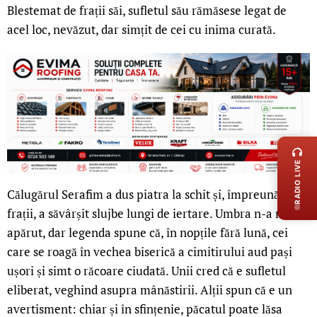
Blestemat de frații săi, sufletul său rămăsese legat de
acel loc, nevăzut, dar simțit de cei cu inima curată.
LIVE 
RADIO LIVE
Călugărul Serafim a dus piatra la schit și, împreună cu
frații, a săvârșit slujbe lungi de iertare. Umbra n-a mai
apărut, dar legenda spune că, în nopțile fără lună, cei
care se roagă în vechea biserică a cimitirului aud pași
ușori și simt o răcoare ciudată. Unii cred că e sufletul
eliberat, veghind asupra mânăstirii. Alții spun că e un
avertisment: chiar și în sfințenie, păcatul poate lăsa