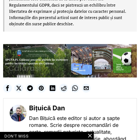
Regulamentului GDPR, dacă se păstrează un echilibru între
libertatea de exprimare şi protecţia datelor cu caracter personal.
Informațiile din prezentul articol sunt de interes public și sunt
obținute din surse publice deschise.
Bițuică Dan
Dan Bițuică este editor și autor a șapte
romane. Scrie despre recomandări de
carte, remedii naturiste, actualitate,
DON'T MISS
cotidian politic, sport și istorie, abordând