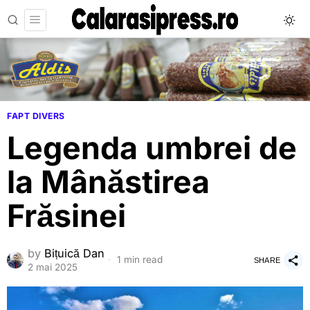
FAPT DIVERS
Legenda umbrei de
la Mânăstirea
Frăsinei
by
Bițuică Dan
1 min read
SHARE
2 mai 2025