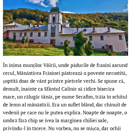
În inima munților Vâlcii, unde pădurile de frasini ascund
cerul, Mânăstirea Frăsinei păstrează o poveste nerostită,
șoptită doar de vânt printre pietrele vechi. Se spune că,
demult, înainte ca Sfântul Calinic să ridice biserica
mare, un călugăr tânăr, pe nume Serafim, trăia în schitul
de lemn al mânăstirii. Era un suflet blând, dar chinuit de
vedenii pe care nu le putea explica. Noapte de noapte, o
umbră fără chip se ivea la marginea chiliei sale,
privindu-l în tăcere. Nu vorbea, nu se mișca, dar ochii