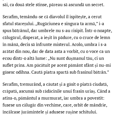
săi, ca două stele stinse, păreau să ascundă un secret.
Serafim, temându-se că diavolul îl ispitește, a cerut
sfatul starețului. „Rugăciunea e singura ta armă,” i-a
spus bătrânul, dar umbrele nu s-au risipit. Într-o noapte,
călugărul, disperat, a ieșit în pădure, cu o cruce de lemn
în mână, decis să înfrunte misterul. Acolo, umbra i s-a
arătat din nou, dar de data asta a vorbit, cu o voce ca un
ecou dintr-o altă lume: „Nu sunt dușmanul tău, ci un
suflet prins. Am păcătuit pe acest pământ sfânt și nu-mi
găsesc odihna. Caută piatra spartă sub frasinul bătrân.”
Serafim, tremurând, a căutat și a găsit o piatră ciudată,
crăpată, ascunsă sub rădăcinile unui frasin uriaș. Când a
atins-o, pământul a murmurat, iar umbra a povestit:
fusese un călugăr din vechime, care, orbit de mândrie,
încălcase jurămintele și adusese rușine schitului.