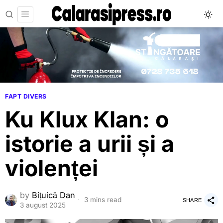
FAPT DIVERS
Ku Klux Klan: o
istorie a urii și a
violenței
by
Bițuică Dan
3 mins read
SHARE
3 august 2025