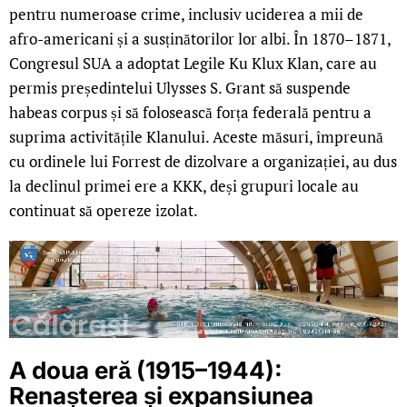
pentru numeroase crime, inclusiv uciderea a mii de
afro-americani și a susținătorilor lor albi. În 1870–1871,
Congresul SUA a adoptat Legile Ku Klux Klan, care au
permis președintelui Ulysses S. Grant să suspende
habeas corpus și să folosească forța federală pentru a
suprima activitățile Klanului. Aceste măsuri, împreună
cu ordinele lui Forrest de dizolvare a organizației, au dus
la declinul primei ere a KKK, deși grupuri locale au
continuat să opereze izolat.
A doua eră (1915–1944):
Renașterea și expansiunea