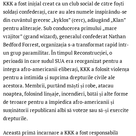
KKK a fost inițial creat ca un club social de către foști
soldați confederați, care au ales numele inspirându-se
din cuvântul grecesc „kyklos” (cerc), adăugând „Klan”
pentru aliterație. Sub conducerea primului „mare
vrăjitor” (grand wizard), generalul confederat Nathan
Bedford Forrest, organizația s-a transformat rapid într-
un grup paramilitar. În timpul Reconstrucției, o
perioadă în care sudul SUA era reorganizat pentru a
integra afro-americanii eliberați, KKK a folosit violența
pentru a intimida și suprima drepturile civile ale
acestora. Membrii, purtând măști și robe, atacau
noaptea, folosind linșaje, incendieri, bătăi și alte forme
de teroare pentru a împiedica afro-americanii și
susținătorii republicani albi să voteze sau să-și exercite
drepturile.
Această primă incarnare a KKK a fost responsabilă