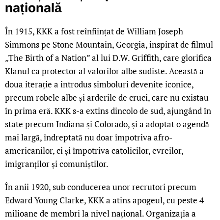
națională
În 1915, KKK a fost reînființat de William Joseph
Simmons pe Stone Mountain, Georgia, inspirat de filmul
„The Birth of a Nation” al lui D.W. Griffith, care glorifica
Klanul ca protector al valorilor albe sudiste. Această a
doua iterație a introdus simboluri devenite iconice,
precum robele albe și arderile de cruci, care nu existau
în prima eră. KKK s-a extins dincolo de sud, ajungând în
state precum Indiana și Colorado, și a adoptat o agendă
mai largă, îndreptată nu doar împotriva afro-
americanilor, ci și împotriva catolicilor, evreilor,
imigranților și comuniștilor.
În anii 1920, sub conducerea unor recrutori precum
Edward Young Clarke, KKK a atins apogeul, cu peste 4
milioane de membri la nivel național. Organizația a