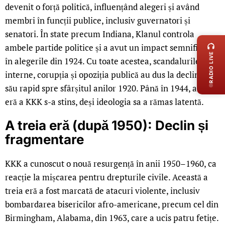
devenit o forță politică, influențând alegeri și având
membri în funcții publice, inclusiv guvernatori și
LIVE 
senatori. În state precum Indiana, Klanul controla
ambele partide politice și a avut un impact semnificativ
RADIO LIVE
în alegerile din 1924. Cu toate acestea, scandalurile
interne, corupția și opoziția publică au dus la declinul
său rapid spre sfârșitul anilor 1920. Până în 1944, a doua
eră a KKK s-a stins, deși ideologia sa a rămas latentă.
A treia eră (după 1950): Declin și
fragmentare
KKK a cunoscut o nouă resurgență în anii 1950–1960, ca
reacție la mișcarea pentru drepturile civile. Această a
treia eră a fost marcată de atacuri violente, inclusiv
bombardarea bisericilor afro-americane, precum cel din
Birmingham, Alabama, din 1963, care a ucis patru fetițe.