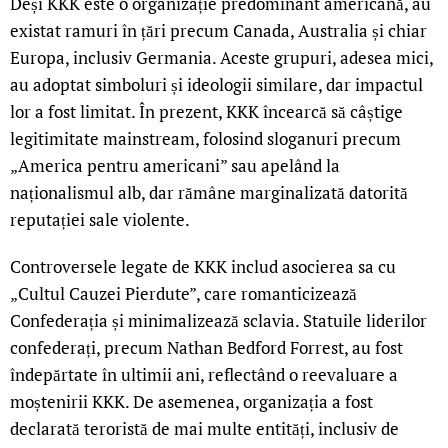
Deși KKK este o organizație predominant americană, au
existat ramuri în țări precum Canada, Australia și chiar
Europa, inclusiv Germania. Aceste grupuri, adesea mici,
au adoptat simboluri și ideologii similare, dar impactul
lor a fost limitat. În prezent, KKK încearcă să câștige
legitimitate mainstream, folosind sloganuri precum
„America pentru americani” sau apelând la
naționalismul alb, dar rămâne marginalizată datorită
reputației sale violente.
Controversele legate de KKK includ asocierea sa cu
„Cultul Cauzei Pierdute”, care romanticizează
Confederația și minimalizează sclavia. Statuile liderilor
confederați, precum Nathan Bedford Forrest, au fost
îndepărtate în ultimii ani, reflectând o reevaluare a
moștenirii KKK. De asemenea, organizația a fost
declarată teroristă de mai multe entități, inclusiv de