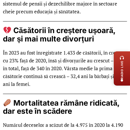
sistemul de pensii și dezechilibre majore în sectoare
cheie precum educația și sănătatea.
Căsătorii în creștere ușoară,
dar și mai multe divorțuri
LIVE 
În 2023 au fost înregistrate 1.433 de căsătorii, în creștere
cu 23% față de 2020, însă și divorțurile au crescut – 411
RADIO LIVE
în total, față de 340 în 2020. Vârsta medie la prima
căsătorie continuă să crească – 32,4 ani la bărbați și 29 de
ani la femei.
Mortalitatea rămâne ridicată,
dar este în scădere
Numărul deceselor a scăzut de la 4.975 în 2020 la 4.190