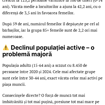
crescut la 123,2 persoane vârstnice la 100 de tineri (0-14
ani). Vârsta medie a locuitorilor a ajuns la 42,2 ani, cu o
diferență de 3,5 ani în favoarea femeilor.
După 59 de ani, numărul femeilor îl depășește pe cel al
bărbaților, iar la grupa 85+ femeile sunt de 2,2 ori mai
numeroase.
Declinul populației active – o
problemă majoră
Populația adultă (15-64 ani) a scăzut cu 8.450 de
persoane între 2020 și 2024. Cele mai afectate grupe
sunt cele între 30-44 ani, exact vârsta celor mai activi pe
piața muncii.
Consecințele directe? O forță de muncă tot mai
îmbătrânită și tot mai puțină, presiune tot mai mare pe