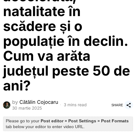
natalitate în
scădere și o
populație în declin.
Cum va arăta
județul peste 50 de
ani?
by
Cătălin Cojocaru
3 mins read
SHARE
30 martie 2025
Please go to your
Post editor » Post Settings » Post Formats
tab below your editor to enter video URL.