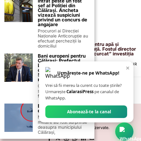
intrat peste un fost
șef al Poliției din
Călărași. Ancheta
vizează suspiciuni
privind un concurs de
angajare
Procurori ai Direcției
Naționale Anticorupție au
13 februarie 2026
efectuat percheziții la
Proiectul de 400 de milioane de euro pentru apă și
domiciliul
canalizare, confirmat definitiv de instanță. Fostul director
reacționează după acuzațiile că ar fi „încurcat” investiția
Bani europeni pentru
Călărași: Prefectul
TERMENI ȘI CONDIȚII
COOKIES
POLITICA DE ANULARE & RETUR
Laurențiu State anunță
×
PUBLICITATE ONLINE & TIPĂRITĂ
DESPRE NOI
CONTACT
colaborarea cu ADR
Urmărește-ne pe WhatsApp!
Sud-Muntenia pentru
ZIARUL ANUNȚUL CĂLĂRĂȘEAN
noi finanțări
Vrei să fii mereu la curent cu toate știrile?
Călărașul se pregătește
să intre pe harta
Urmarește
CalarasiPress
pe canalul de
finanțărilor europene, cu
WhatsApp.
Elicoptere militare
deasupra Călărașiului
Abonează-te la canal
Mai multe elicoptere
militare au fost surprinse
deasupra municipiului
©
2026
- Toate drepturile sunt rezervate.
Călărași,