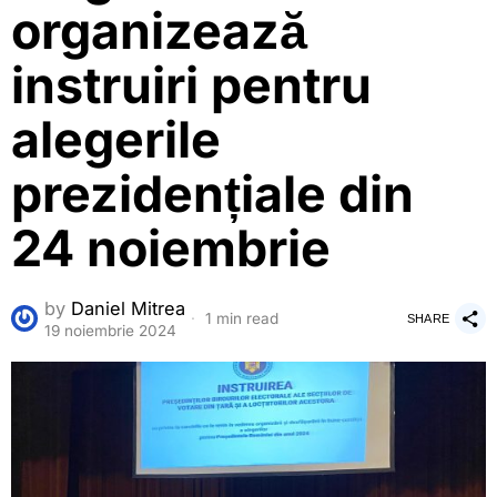
organizează
instruiri pentru
alegerile
prezidențiale din
24 noiembrie
by
Daniel Mitrea
1 min read
SHARE
19 noiembrie 2024