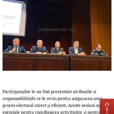
Participanților le-au fost prezentate atribuțiile și
LIVE 
responsabilitățile ce le revin pentru asigurarea unui
proces electoral corect și eficient. Aceste sesiuni sunt
esențiale pentru coordonarea activităților și pentru