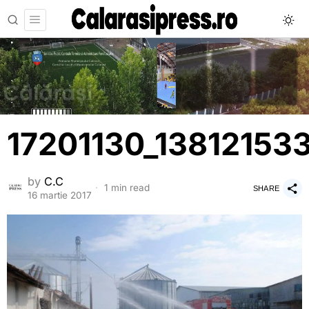
17201130_13812153
by
C.C
1 min read
SHARE
16 martie 2017