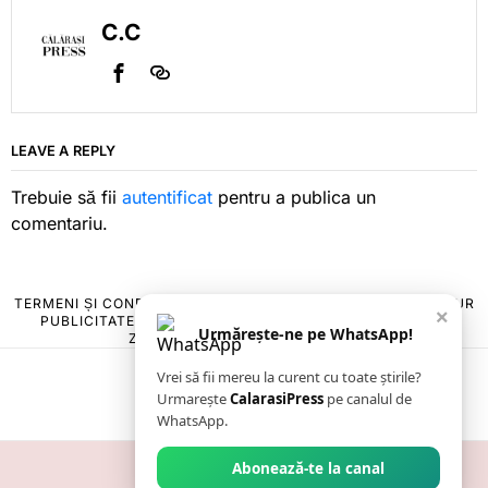
C.C
LEAVE A REPLY
Trebuie să fii
autentificat
pentru a publica un
comentariu.
TERMENI ȘI CONDIȚII
COOKIES
POLITICA DE ANULARE & RETUR
×
PUBLICITATE ONLINE & TIPĂRITĂ
DESPRE NOI
CONTACT
Urmărește-ne pe WhatsApp!
ZIARUL ANUNȚUL CĂLĂRĂȘEAN
Vrei să fii mereu la curent cu toate știrile?
Urmarește
CalarasiPress
pe canalul de
WhatsApp.
Abonează-te la canal