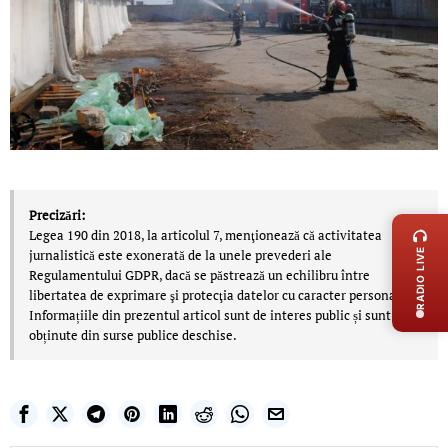
LIVE 
Precizări:
Legea 190 din 2018, la articolul 7, menţionează că activitatea
RADIO LIVE
jurnalistică este exonerată de la unele prevederi ale
Regulamentului GDPR, dacă se păstrează un echilibru între
libertatea de exprimare şi protecţia datelor cu caracter personal.
Informațiile din prezentul articol sunt de interes public și sunt
obținute din surse publice deschise.