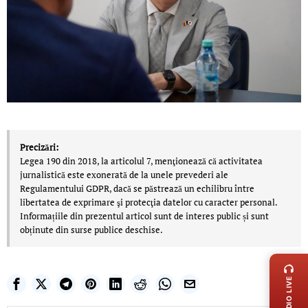
Precizări:
Legea 190 din 2018, la articolul 7, menţionează că activitatea
jurnalistică este exonerată de la unele prevederi ale
Regulamentului GDPR, dacă se păstrează un echilibru între
libertatea de exprimare şi protecţia datelor cu caracter personal.
Informațiile din prezentul articol sunt de interes public și sunt
obținute din surse publice deschise.
LIVE 
RADIO LIVE