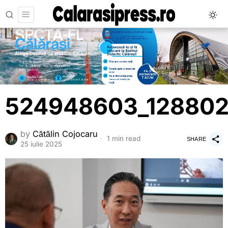
524948603_128802
by
Cătălin Cojocaru
1 min read
SHARE
25 iulie 2025