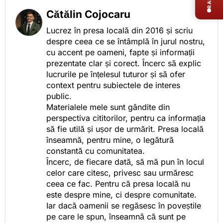
Cătălin Cojocaru
Lucrez în presa locală din 2016 și scriu
despre ceea ce se întâmplă în jurul nostru,
cu accent pe oameni, fapte și informații
prezentate clar și corect. Încerc să explic
lucrurile pe înțelesul tuturor și să ofer
context pentru subiectele de interes
public.
Materialele mele sunt gândite din
perspectiva cititorilor, pentru ca informația
să fie utilă și ușor de urmărit. Presa locală
înseamnă, pentru mine, o legătură
constantă cu comunitatea.
Încerc, de fiecare dată, să mă pun în locul
celor care citesc, privesc sau urmăresc
ceea ce fac. Pentru că presa locală nu
este despre mine, ci despre comunitate.
Iar dacă oamenii se regăsesc în poveștile
pe care le spun, înseamnă că sunt pe