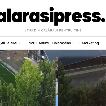
ȘTIRI DIN CĂLĂRAȘI PENTRU TINE
Știrile zilei
Ziarul Anunțul Călărășean
Marketing