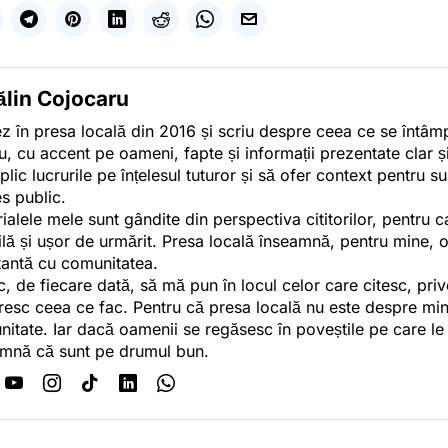
ălin Cojocaru
z în presa locală din 2016 și scriu despre ceea ce se întâmpl
u, cu accent pe oameni, fapte și informații prezentate clar ș
plic lucrurile pe înțelesul tuturor și să ofer context pentru s
es public.
ialele mele sunt gândite din perspectiva cititorilor, pentru c
tilă și ușor de urmărit. Presa locală înseamnă, pentru mine, 
antă cu comunitatea.
c, de fiecare dată, să mă pun în locul celor care citesc, pri
esc ceea ce fac. Pentru că presa locală nu este despre min
itate. Iar dacă oamenii se regăsesc în poveștile pe care le
mnă că sunt pe drumul bun.