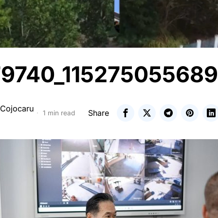
9740_115275055689
 Cojocaru
Share
1 min read