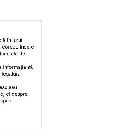
ă în jurul
i corect. Încerc
ubiectele de
a informația să
o legătură
vesc sau
e, ci despre
 spun,