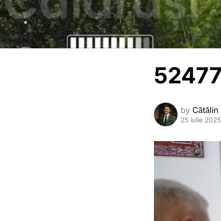
52477
by
Cătălin
25 iulie 2025