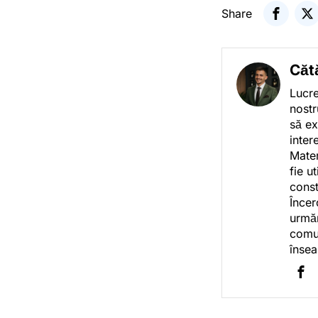
Share
Căt
Lucre
nostr
să ex
inter
Mater
fie u
const
Încer
urmăr
comun
însea