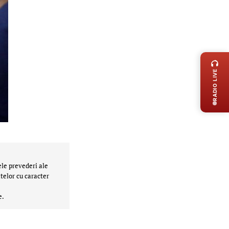
LIVE 
RADIO LIVE
ele prevederi ale
telor cu caracter
e.