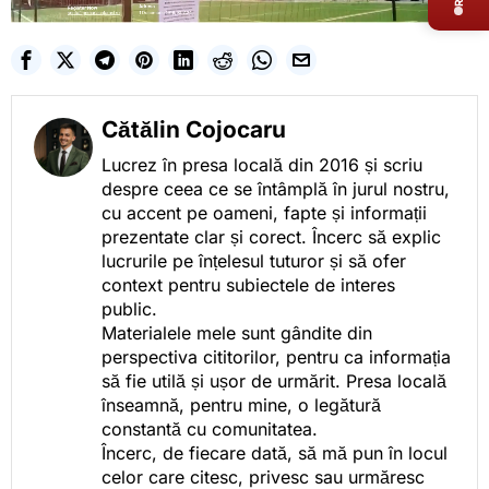
Cătălin Cojocaru
Lucrez în presa locală din 2016 și scriu
despre ceea ce se întâmplă în jurul nostru,
cu accent pe oameni, fapte și informații
prezentate clar și corect. Încerc să explic
lucrurile pe înțelesul tuturor și să ofer
context pentru subiectele de interes
public.
Materialele mele sunt gândite din
perspectiva cititorilor, pentru ca informația
să fie utilă și ușor de urmărit. Presa locală
înseamnă, pentru mine, o legătură
constantă cu comunitatea.
Încerc, de fiecare dată, să mă pun în locul
celor care citesc, privesc sau urmăresc