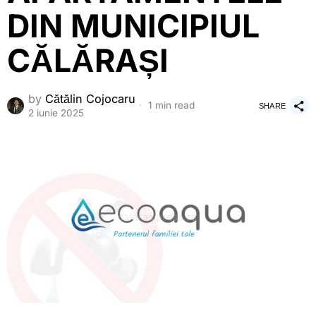
DIN MUNICIPIUL
CĂLĂRAȘI
by
Cătălin Cojocaru
1 min read
SHARE
2 iunie 2025