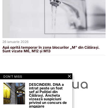
26 ianuarie 2026
Apă oprită temporar în zona blocurilor „M” din Călărași.
Sunt vizate M6, M12 și M13
DON'T MISS
DESCINDERI. DNA a
intrat peste un fost
șef al Poliției din
Călărași. Ancheta
vizează suspiciuni
privind un concurs de
angajare