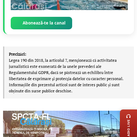
Abonează-te la canal
Precizări:
Legea 190 din 2018, la articolul 7, menţionează că activitatea
jurnalistică este exonerată de la unele prevederi ale
Regulamentului GDPR, dacă se păstrează un echilibru între
libertatea de exprimare şi protecţia datelor cu caracter personal.
Informațiile din prezentul articol sunt de interes public și sunt
obținute din surse publice deschise.
LIVE 
RADIO LIVE