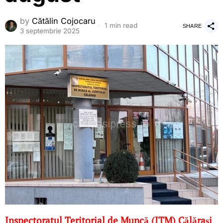
by
Cătălin Cojocaru
1 min read
SHARE
3 septembrie 2025
Inspectoratul Teritorial de Muncă (ITM) Călărași