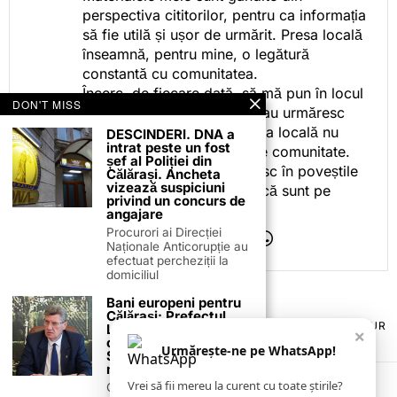
perspectiva cititorilor, pentru ca informația
să fie utilă și ușor de urmărit. Presa locală
înseamnă, pentru mine, o legătură
constantă cu comunitatea.
Încerc, de fiecare dată, să mă pun în locul
DON'T MISS
celor care citesc, privesc sau urmăresc
ceea ce fac. Pentru că presa locală nu
DESCINDERI. DNA a
intrat peste un fost
este despre mine, ci despre comunitate.
șef al Poliției din
Iar dacă oamenii se regăsesc în poveștile
Călărași. Ancheta
vizează suspiciuni
pe care le spun, înseamnă că sunt pe
privind un concurs de
drumul bun.
angajare
Procurori ai Direcției
Naționale Anticorupție au
efectuat percheziții la
domiciliul
Bani europeni pentru
Călărași: Prefectul
TERMENI ȘI CONDIȚII
COOKIES
POLITICA DE ANULARE & RETUR
Laurențiu State anunță
×
PUBLICITATE ONLINE & TIPĂRITĂ
DESPRE NOI
CONTACT
colaborarea cu ADR
Urmărește-ne pe WhatsApp!
ZIARUL ANUNȚUL CĂLĂRĂȘEAN
Sud-Muntenia pentru
noi finanțări
Vrei să fii mereu la curent cu toate știrile?
Călărașul se pregătește