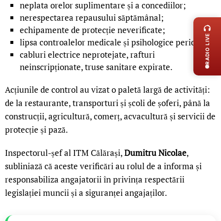
neplata orelor suplimentare și a concediilor;
LIVE 
nerespectarea repausului săptămânal;
echipamente de protecție neverificate;
RADIO LIVE
lipsa controalelor medicale și psihologice periodice;
cabluri electrice neprotejate, rafturi
neinscripționate, truse sanitare expirate.
Acțiunile de control au vizat o paletă largă de activități:
de la restaurante, transporturi și școli de șoferi, până la
construcții, agricultură, comerț, acvacultură și servicii de
protecție și pază.
Inspectorul-șef al ITM Călărași,
Dumitru Nicolae
,
subliniază că aceste verificări au rolul de a informa și
responsabiliza angajatorii în privința respectării
legislației muncii și a siguranței angajaților.