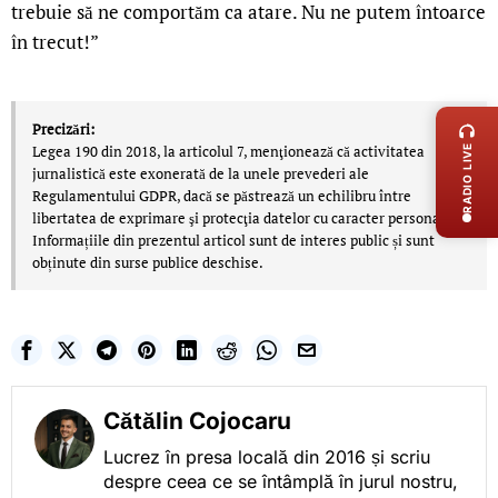
trebuie să ne comportăm ca atare. Nu ne putem întoarce
în trecut!”
LIVE 
Precizări:
Legea 190 din 2018, la articolul 7, menţionează că activitatea
RADIO LIVE
jurnalistică este exonerată de la unele prevederi ale
Regulamentului GDPR, dacă se păstrează un echilibru între
libertatea de exprimare şi protecţia datelor cu caracter personal.
Informațiile din prezentul articol sunt de interes public și sunt
obținute din surse publice deschise.
Cătălin Cojocaru
Lucrez în presa locală din 2016 și scriu
despre ceea ce se întâmplă în jurul nostru,