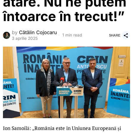
atare. Nu ne putem
întoarce în trecut!”
by
Cătălin Cojocaru
1 min read
SHARE
3 aprilie 2025
Ion Samoilă: „România este în Uniunea Europeană și