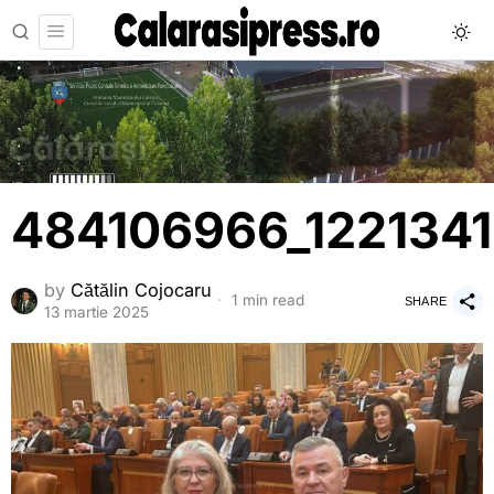
484106966_122134
by
Cătălin Cojocaru
1 min read
SHARE
13 martie 2025