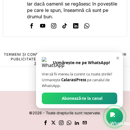
Iar dacă oamenii se regăsesc în poveștile
pe care le spun, înseamnă că sunt pe
drumul bun.
TERMENI ȘI CONDIȚII
COOKIES
POLITICA DE ANULARE & RETUR
×
PUBLICITATE ONLINE & TIPĂRITĂ
DESPRE NOI
CONTACT
Urmărește-ne pe WhatsApp!
ZIARUL ANUNȚUL CĂLĂRĂȘEAN
Vrei să fii mereu la curent cu toate știrile?
Urmarește
CalarasiPress
pe canalul de
WhatsApp.
Abonează-te la canal
©
2026
- Toate drepturile sunt rezervate.