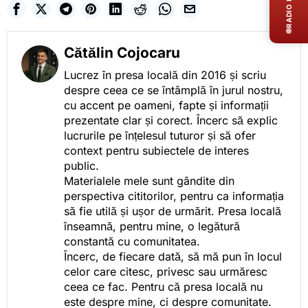
RADIO LIVE
Cătălin Cojocaru
Lucrez în presa locală din 2016 și scriu
despre ceea ce se întâmplă în jurul nostru,
cu accent pe oameni, fapte și informații
prezentate clar și corect. Încerc să explic
lucrurile pe înțelesul tuturor și să ofer
context pentru subiectele de interes
public.
Materialele mele sunt gândite din
perspectiva cititorilor, pentru ca informația
să fie utilă și ușor de urmărit. Presa locală
înseamnă, pentru mine, o legătură
constantă cu comunitatea.
Încerc, de fiecare dată, să mă pun în locul
celor care citesc, privesc sau urmăresc
ceea ce fac. Pentru că presa locală nu
este despre mine, ci despre comunitate.