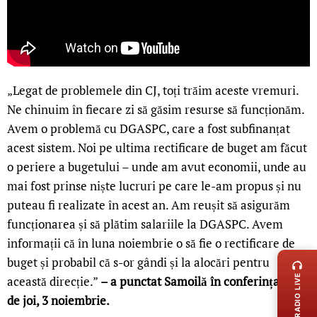
„Legat de problemele din CJ, toți trăim aceste vremuri.
Ne chinuim în fiecare zi să găsim resurse să funcționăm.
Avem o problemă cu DGASPC, care a fost subfinanțat
acest sistem. Noi pe ultima rectificare de buget am făcut
o periere a bugetului – unde am avut economii, unde au
mai fost prinse niște lucruri pe care le-am propus și nu
puteau fi realizate în acest an. Am reușit să asigurăm
funcționarea și să plătim salariile la DGASPC. Avem
LIVE 
informații că în luna noiembrie o să fie o rectificare de
buget și probabil că s-or gândi și la alocări pentru
RADIO LIVE
această direcție.”
– a punctat Samoilă în conferința PSD
de joi, 3 noiembrie.