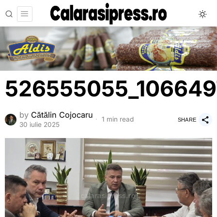
526555055_106649
by
Cătălin Cojocaru
1 min read
SHARE
30 iulie 2025