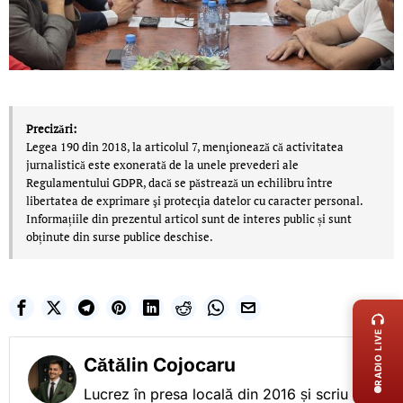
Precizări:
Legea 190 din 2018, la articolul 7, menţionează că activitatea
jurnalistică este exonerată de la unele prevederi ale
Regulamentului GDPR, dacă se păstrează un echilibru între
libertatea de exprimare şi protecţia datelor cu caracter personal.
Informațiile din prezentul articol sunt de interes public și sunt
obținute din surse publice deschise.
LIVE 
RADIO LIVE
Cătălin Cojocaru
Lucrez în presa locală din 2016 și scriu