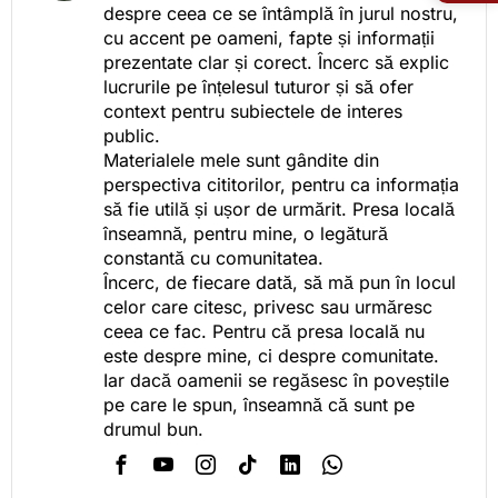
despre ceea ce se întâmplă în jurul nostru,
cu accent pe oameni, fapte și informații
prezentate clar și corect. Încerc să explic
lucrurile pe înțelesul tuturor și să ofer
context pentru subiectele de interes
public.
Materialele mele sunt gândite din
perspectiva cititorilor, pentru ca informația
să fie utilă și ușor de urmărit. Presa locală
înseamnă, pentru mine, o legătură
constantă cu comunitatea.
Încerc, de fiecare dată, să mă pun în locul
celor care citesc, privesc sau urmăresc
ceea ce fac. Pentru că presa locală nu
este despre mine, ci despre comunitate.
Iar dacă oamenii se regăsesc în poveștile
pe care le spun, înseamnă că sunt pe
drumul bun.