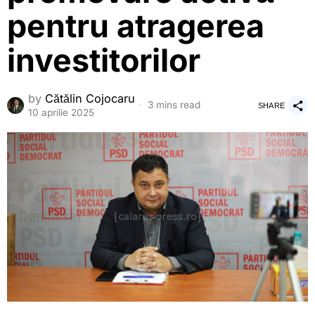
pentru atragerea
investitorilor
by
Cătălin Cojocaru
3 mins read
SHARE
10 aprilie 2025