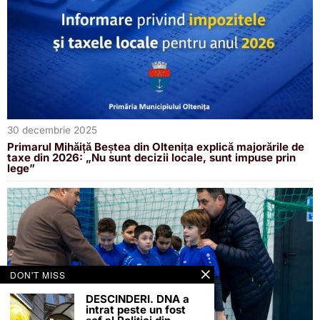
30 decembrie 2025
Primarul Mihăiță Beștea din Oltenița explică majorările de
taxe din 2026: „Nu sunt decizii locale, sunt impuse prin
lege”
DON'T MISS
DESCINDERI. DNA a
intrat peste un fost