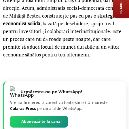
RADIO LIVE
Oltenița a fost mult timp un oraș cu potențial, dar fără
direcție. Acum, administrația social-democrată condusă
de Mihăiță Beștea construiește pas cu pas o
strategie
economică solidă
, bazată pe deschidere, sprijin real
pentru investitori și colaborări interinstituționale. Este
un proces care nu dă roade peste noapte, dar care
promite să aducă locuri de muncă durabile și un viitor
economic sănătos pentru toți oltenițenii.
Urmărește-ne pe WhatsApp!
Vrei să fii mereu la curent cu toate știrile? Urmăreste
CalarasiPress
pe canalul de WhatsApp.
Abonează-te la canal