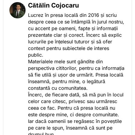
Cătălin Cojocaru
Lucrez în presa locală din 2016 și scriu
despre ceea ce se întâmplă în jurul nostru,
cu accent pe oameni, fapte și informații
prezentate clar și corect. Încerc să explic
lucrurile pe înțelesul tuturor și să ofer
context pentru subiectele de interes
public.
Materialele mele sunt gândite din
perspectiva cititorilor, pentru ca informația
să fie utilă și ușor de urmărit. Presa locală
înseamnă, pentru mine, o legătură
constantă cu comunitatea.
Încerc, de fiecare dată, să mă pun în locul
celor care citesc, privesc sau urmăresc
ceea ce fac. Pentru că presa locală nu
este despre mine, ci despre comunitate.
Iar dacă oamenii se regăsesc în poveștile
pe care le spun, înseamnă că sunt pe
drumul bun.