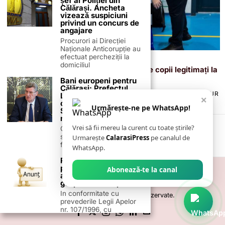
șef al Poliției din
Călărași. Ancheta
vizează suspiciuni
privind un concurs de
angajare
Procurori ai Direcției
Naționale Anticorupție au
efectuat percheziții la
17 decembrie 2025
domiciliul
Bucurie și sport la Oltenița: peste 140 de copii legitimați la
ACSM, întâmpinați de Moș Crăciun
Bani europeni pentru
Călărași: Prefectul
TERMENI ȘI CONDIȚII
COOKIES
POLITICA DE ANULARE & RETUR
Laurențiu State anunță
×
PUBLICITATE ONLINE & TIPĂRITĂ
DESPRE NOI
CONTACT
colaborarea cu ADR
Urmărește-ne pe WhatsApp!
ZIARUL ANUNȚUL CĂLĂRĂȘEAN
Sud-Muntenia pentru
noi finanțări
Vrei să fii mereu la curent cu toate știrile?
Călărașul se pregătește
să intre pe harta
Urmarește
CalarasiPress
pe canalul de
finanțărilor europene, cu
WhatsApp.
Roseți | Anunț public
privind solicitarea
Abonează-te la canal
avizului de
gospodărire a apelor
In conformitate cu
©
2026
- Toate drepturile sunt rezervate.
prevederile Legii Apelor
nr. 107/1996, cu
modificarile