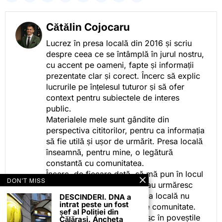
Cătălin Cojocaru
Lucrez în presa locală din 2016 și scriu
despre ceea ce se întâmplă în jurul nostru,
cu accent pe oameni, fapte și informații
prezentate clar și corect. Încerc să explic
lucrurile pe înțelesul tuturor și să ofer
context pentru subiectele de interes
public.
Materialele mele sunt gândite din
perspectiva cititorilor, pentru ca informația
să fie utilă și ușor de urmărit. Presa locală
înseamnă, pentru mine, o legătură
constantă cu comunitatea.
Încerc, de fiecare dată, să mă pun în locul
DON'T MISS
celor care citesc, privesc sau urmăresc
ceea ce fac. Pentru că presa locală nu
DESCINDERI. DNA a
intrat peste un fost
este despre mine, ci despre comunitate.
șef al Poliției din
Iar dacă oamenii se regăsesc în poveștile
Călărași. Ancheta