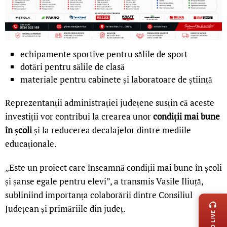
echipamente sportive pentru sălile de sport
dotări pentru sălile de clasă
materiale pentru cabinete și laboratoare de știință
Reprezentanții administrației județene susțin că aceste
investiții vor contribui la crearea unor
condiții mai bune
în școli
și la reducerea decalajelor dintre mediile
educaționale.
„Este un proiect care înseamnă condiții mai bune în școli
și șanse egale pentru elevi”, a transmis Vasile Iliuță,
LIVE 
subliniind importanța colaborării dintre Consiliul
Județean și primăriile din județ.
RADIO LIVE