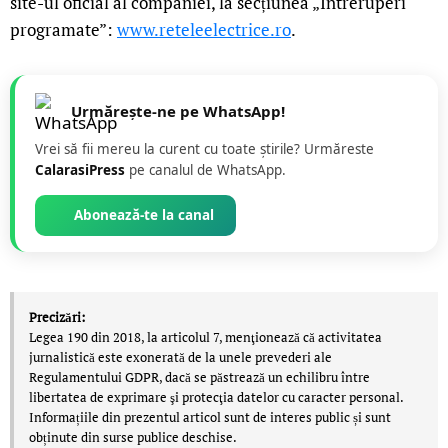
site-ul oficial al companiei, la secțiunea „Întreruperi
programate”:
www.reteleelectrice.ro
.
Urmărește-ne pe WhatsApp!
Vrei să fii mereu la curent cu toate știrile? Urmăreste
CalarasiPress
pe canalul de WhatsApp.
Abonează-te la canal
Precizări:
Legea 190 din 2018, la articolul 7, menţionează că activitatea
jurnalistică este exonerată de la unele prevederi ale
Regulamentului GDPR, dacă se păstrează un echilibru între
libertatea de exprimare şi protecţia datelor cu caracter personal.
Informațiile din prezentul articol sunt de interes public și sunt
obținute din surse publice deschise.