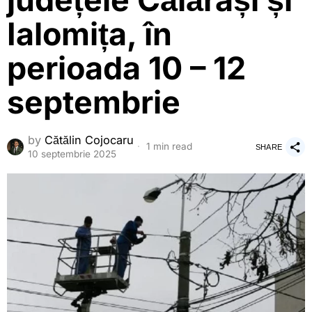
județele Călărași și
Ialomița, în
perioada 10 – 12
septembrie
by
Cătălin Cojocaru
1 min read
SHARE
10 septembrie 2025