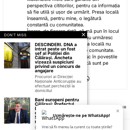
perspectiva cititorilor, pentru ca informația
să fie utilă și ușor de urmărit. Presa locală
înseamnă, pentru mine, o legătură
constantă cu comunitatea.
Încerc, de fiecare dată, să mă pun în locul
DON'T MISS
celor care citesc, privesc sau urmăresc
ceea ce fac. Pentru că presa locală nu
DESCINDERI. DNA a
intrat peste un fost
este despre mine, ci despre comunitate.
șef al Poliției din
Iar dacă oamenii se regăsesc în poveștile
Călărași. Ancheta
vizează suspiciuni
pe care le spun, înseamnă că sunt pe
privind un concurs de
drumul bun.
angajare
Procurori ai Direcției
Naționale Anticorupție au
efectuat percheziții la
domiciliul
Bani europeni pentru
Călărași: Prefectul
TERMENI ȘI CONDIȚII
COOKIES
POLITICA DE ANULARE & RETUR
Laurențiu State anunță
×
PUBLICITATE ONLINE & TIPĂRITĂ
DESPRE NOI
CONTACT
colaborarea cu ADR
Urmărește-ne pe WhatsApp!
Sud-Muntenia pentru
ZIARUL ANUNȚUL CĂLĂRĂȘEAN
noi finanțări
Vrei să fii mereu la curent cu toate știrile?
Călărașul se pregătește