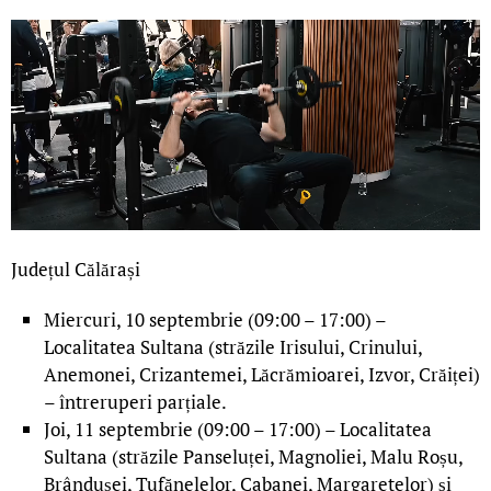
Județul Călărași
Miercuri, 10 septembrie (09:00 – 17:00) –
Localitatea Sultana (străzile Irisului, Crinului,
Anemonei, Crizantemei, Lăcrămioarei, Izvor, Crăiței)
– întreruperi parțiale.
Joi, 11 septembrie (09:00 – 17:00) – Localitatea
Sultana (străzile Panseluței, Magnoliei, Malu Roșu,
Brândușei, Tufănelelor, Cabanei, Margaretelor) și