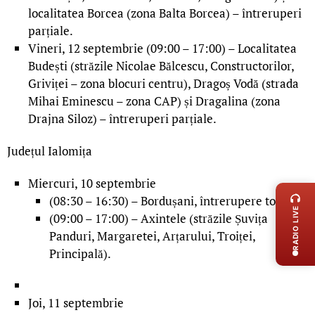
localitatea Borcea (zona Balta Borcea) – întreruperi
parțiale.
Vineri, 12 septembrie (09:00 – 17:00) – Localitatea
Budești (străzile Nicolae Bălcescu, Constructorilor,
Griviței – zona blocuri centru), Dragoș Vodă (strada
Mihai Eminescu – zona CAP) și Dragalina (zona
Drajna Siloz) – întreruperi parțiale.
Județul Ialomița
LIVE 
Miercuri, 10 septembrie
(08:30 – 16:30) – Bordușani, întrerupere totală.
RADIO LIVE
(09:00 – 17:00) – Axintele (străzile Șuvița
Panduri, Margaretei, Arțarului, Troiței,
Principală).
Joi, 11 septembrie