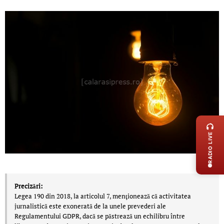
LIVE 
RADIO LIVE
Precizări:
Legea 190 din 2018, la articolul 7, menţionează că activitatea
jurnalistică este exonerată de la unele prevederi ale
Regulamentului GDPR, dacă se păstrează un echilibru între