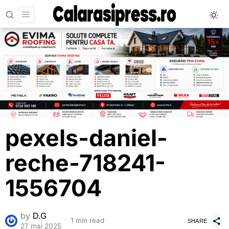
pexels-daniel-
reche-718241-
1556704
by
D.G
1 min read
SHARE
27 mai 2025