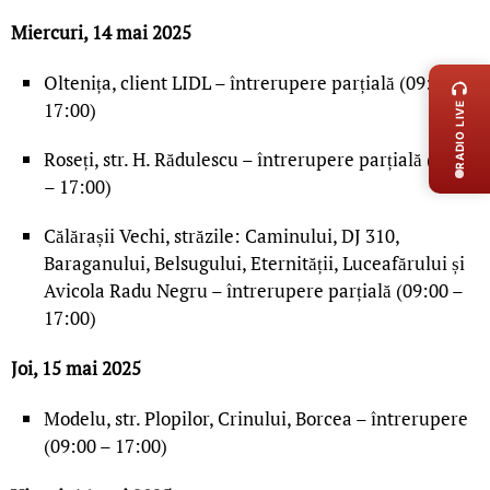
Miercuri, 14 mai 2025
LIVE 
Oltenița, client LIDL – întrerupere parțială (09:00 –
17:00)
RADIO LIVE
Roseți, str. H. Rădulescu – întrerupere parțială (09:00
– 17:00)
Călărașii Vechi, străzile: Caminului, DJ 310,
Baraganului, Belsugului, Eternității, Luceafărului și
Avicola Radu Negru – întrerupere parțială (09:00 –
17:00)
Joi, 15 mai 2025
Modelu, str. Plopilor, Crinului, Borcea – întrerupere
(09:00 – 17:00)