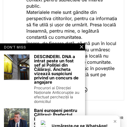
public.
Materialele mele sunt gândite din
perspectiva cititorilor, pentru ca informația
să fie utilă și ușor de urmărit. Presa locală
înseamnă, pentru mine, o legătură
constantă cu comunitatea.
Încerc, de fiecare dată, să mă pun în locul
DON'T MISS
celor care citesc, privesc sau urmăresc
ceea ce fac. Pentru că presa locală nu
DESCINDERI. DNA a
intrat peste un fost
este despre mine, ci despre comunitate.
șef al Poliției din
Iar dacă oamenii se regăsesc în poveștile
Călărași. Ancheta
vizează suspiciuni
pe care le spun, înseamnă că sunt pe
privind un concurs de
drumul bun.
angajare
Procurori ai Direcției
Naționale Anticorupție au
efectuat percheziții la
domiciliul
Bani europeni pentru
Călărași: Prefectul
TERMENI ȘI CONDIȚII
COOKIES
POLITICA DE ANULARE & RETUR
Laurențiu State anunță
×
PUBLICITATE ONLINE & TIPĂRITĂ
DESPRE NOI
CONTACT
colaborarea cu ADR
Urmărește-ne pe WhatsApp!
ZIARUL ANUNȚUL CĂLĂRĂȘEAN