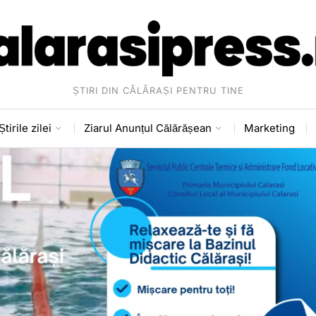
ȘTIRI DIN CĂLĂRAȘI PENTRU TINE
Știrile zilei
Ziarul Anunțul Călărășean
Marketing