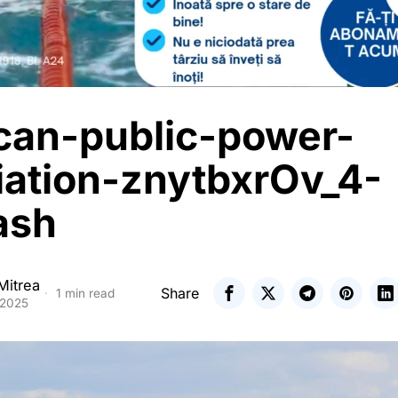
can-public-power-
iation-znytbxrOv_4-
ash
Mitrea
Share
1 min read
 2025