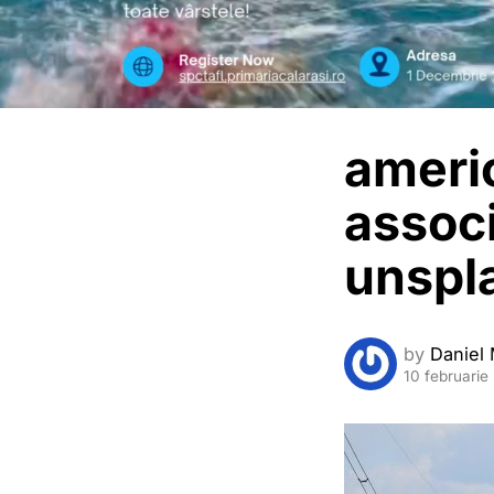
ameri
assoc
unspl
by
Daniel 
10 februarie