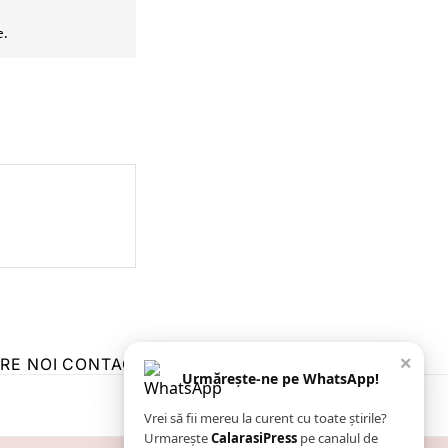
e.
×
RE NOI
CONTACT
ZIARUL ANUNȚUL CĂLĂRĂȘEAN
Urmărește-ne pe WhatsApp!
Vrei să fii mereu la curent cu toate știrile?
Urmarește
CalarasiPress
pe canalul de