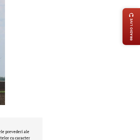
LIVE 
RADIO LIVE
ele prevederi ale
telor cu caracter