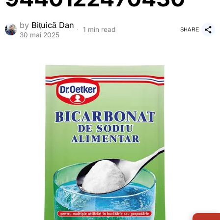
by
Bițuică Dan
1 min read
SHARE
30 mai 2025
LIVE 