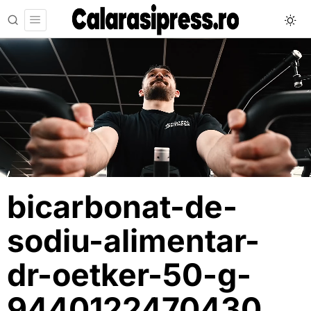
bicarbonat-de-
sodiu-alimentar-
dr-oetker-50-g-
9440122470430