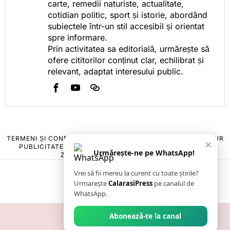
carte, remedii naturiste, actualitate,
cotidian politic, sport și istorie, abordând
subiectele într-un stil accesibil și orientat
spre informare.
Prin activitatea sa editorială, urmărește să
ofere cititorilor conținut clar, echilibrat și
relevant, adaptat interesului public.
TERMENI ȘI CONDIȚII
COOKIES
POLITICA DE ANULARE & RETUR
×
PUBLICITATE ONLINE & TIPĂRITĂ
DESPRE NOI
CONTACT
Urmărește-ne pe WhatsApp!
ZIARUL ANUNȚUL CĂLĂRĂȘEAN
Vrei să fii mereu la curent cu toate știrile?
Urmarește
CalarasiPress
pe canalul de
WhatsApp.
Abonează-te la canal