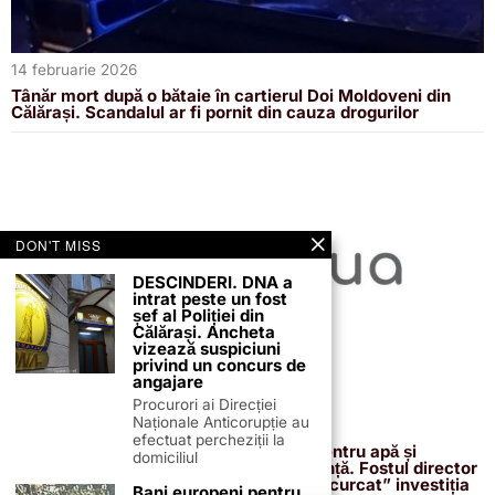
14 februarie 2026
Tânăr mort după o bătaie în cartierul Doi Moldoveni din
Călărași. Scandalul ar fi pornit din cauza drogurilor
DON'T MISS
DESCINDERI. DNA a
intrat peste un fost
șef al Poliției din
Călărași. Ancheta
vizează suspiciuni
privind un concurs de
angajare
Procurori ai Direcției
Naționale Anticorupție au
13 februarie 2026
efectuat percheziții la
Proiectul de 400 de milioane de euro pentru apă și
domiciliul
canalizare, confirmat definitiv de instanță. Fostul director
reacționează după acuzațiile că ar fi „încurcat” investiția
Bani europeni pentru