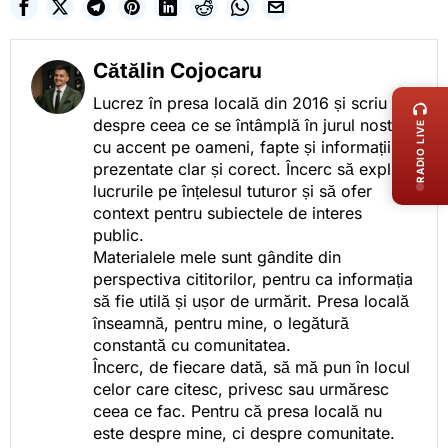
Cătălin Cojocaru
LIVE 
Lucrez în presa locală din 2016 și scriu
despre ceea ce se întâmplă în jurul nostru,
RADIO LIVE
cu accent pe oameni, fapte și informații
prezentate clar și corect. Încerc să explic
lucrurile pe înțelesul tuturor și să ofer
context pentru subiectele de interes
public.
Materialele mele sunt gândite din
perspectiva cititorilor, pentru ca informația
să fie utilă și ușor de urmărit. Presa locală
înseamnă, pentru mine, o legătură
constantă cu comunitatea.
Încerc, de fiecare dată, să mă pun în locul
celor care citesc, privesc sau urmăresc
ceea ce fac. Pentru că presa locală nu
este despre mine, ci despre comunitate.