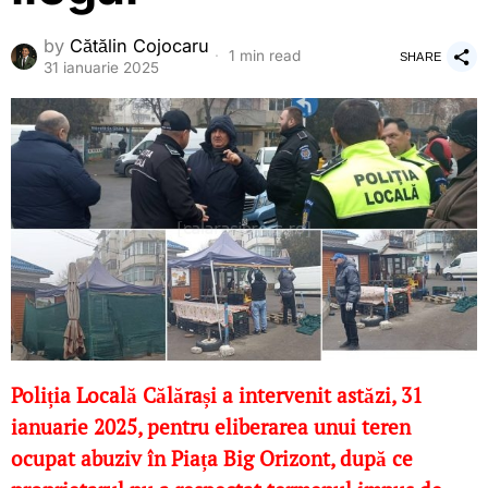
by
Cătălin Cojocaru
1 min read
SHARE
31 ianuarie 2025
Poliția Locală Călărași a intervenit astăzi, 31
ianuarie 2025, pentru eliberarea unui teren
ocupat abuziv în Piața Big Orizont, după ce