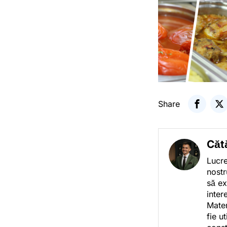
Share
Căt
Lucre
nostr
să ex
inter
Mater
fie u