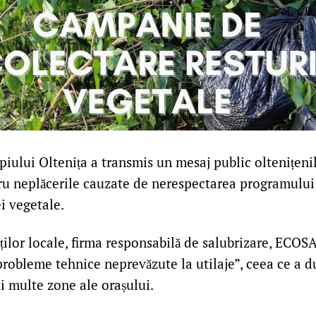
iului Oltenița a transmis un mesaj public oltenițenilo
ru neplăcerile cauzate de nerespectarea programului
i vegetale.
ăților locale, firma responsabilă de salubrizare, ECOSA
probleme tehnice neprevăzute la utilaje”, ceea ce a d
ai multe zone ale orașului.