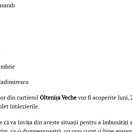
asarab
i
embrie
Vladimirescu
lor din cartierul
Oltenița Veche
vor fi acoperite luni,
et întârzierile.
 că va învăța din aceste situații pentru a îmbunătăți s
im, ca și dumneavoastră, un oraș curat și bine gospod