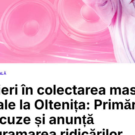
ALĂ
ieri în colectarea ma
le la Oltenița: Primăr
cuze și anunță
ramarea ridicărilor