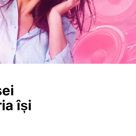
sei
ia își