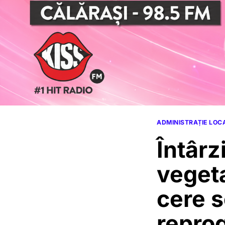
ADMINISTRAȚIE LOC
Întârz
vegeta
cere s
reprog