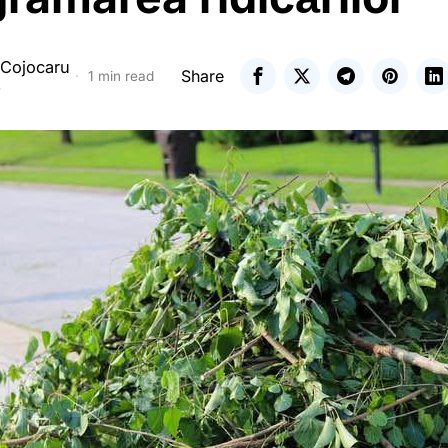
 Cojocaru
Share
1 min read
5