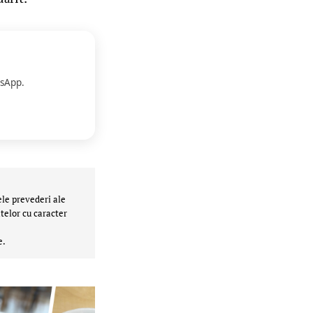
sApp.
ele prevederi ale
telor cu caracter
e.