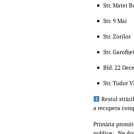
Str. Matei B
Str. 9 Mai
Str. Zorilor
Str. Garofițe
Bld. 22 Dec
Str. Tudor 
Restul străzi
a recupera compl
Primăria promite
publice: „Ne dor