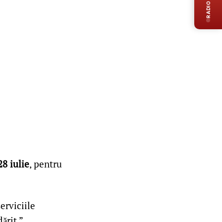
RADIO LIVE
28 iulie
, pentru
erviciile
ărit.”