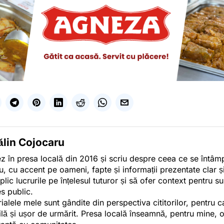
ălin Cojocaru
z în presa locală din 2016 și scriu despre ceea ce se întâmpl
u, cu accent pe oameni, fapte și informații prezentate clar ș
plic lucrurile pe înțelesul tuturor și să ofer context pentru s
es public.
ialele mele sunt gândite din perspectiva cititorilor, pentru c
tilă și ușor de urmărit. Presa locală înseamnă, pentru mine, 