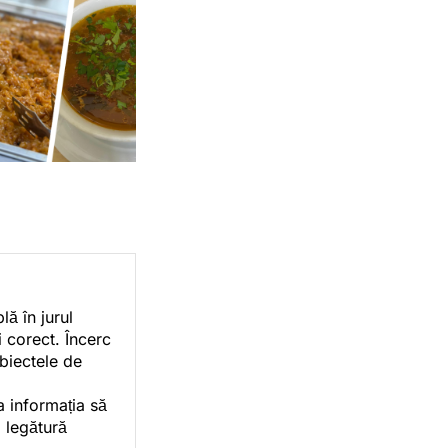
ă în jurul
i corect. Încerc
ubiectele de
a informația să
o legătură