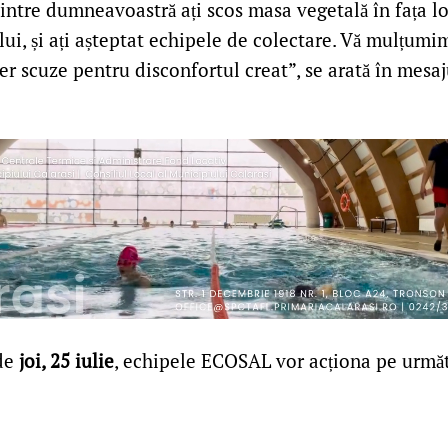
intre dumneavoastră ați scos masa vegetală în fața lo
ui, și ați așteptat echipele de colectare. Vă mulțumi
er scuze pentru disconfortul creat”, se arată în mesa
de
joi, 25 iulie
, echipele ECOSAL vor acționa pe următ