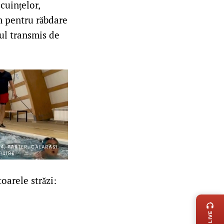
cuințelor,
m pentru răbdare
jul transmis de
oarele străzi:
LIVE 