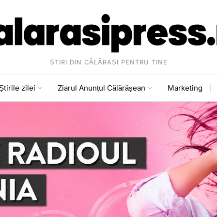
ȘTIRI DIN CĂLĂRAȘI PENTRU TINE
Știrile zilei
Ziarul Anunțul Călărășean
Marketing