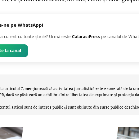
e-ne pe WhatsApp!
 la curent cu toate știrile? Urmăreste
CalarasiPress
pe canalul de What
e la canal
la articolul 7, menţionează că activitatea jurnalistică este exonerată de la un
 dacă se păstrează un echilibru între libertatea de exprimare şi protecţia da
zentul articol sunt de interes public și sunt obținute din surse publice deschis