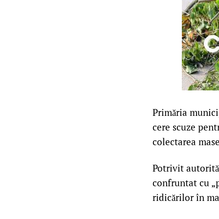
Primăria municip
cere scuze pent
colectarea mase
Potrivit autorit
confruntat cu „
ridicărilor în m