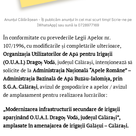
Anunțul Călărășean - Îți publicăm anunțul în cel mai scurt timp! Scrie-ne pe
[WhatsApp] sau sună la 0728977169
În conformitate cu prevederile Legii Apelor nr.
107/1996, cu modificările și completările ulterioare,
Organizația Utilizatorilor de Apă pentru Irigații
(O.U.A.I.) Dragoș Vodă
, județul Călărași, intenționează să
solicite de la
Administrația Națională “Apele Române” –
Administrația Bazinală de Apă Buzău-Ialomița, prin
S.G.A. Călărași
, avizul de gospodărire a apelor / avizul
de amplasament pentru realizarea lucrărilor:
„Modernizarea infrastructurii secundare de irigații
aparținând O.U.A.I. Dragoș Vodă, județul Călărași”,
amplasate în amenajarea de irigații Gălățui – Călărași.