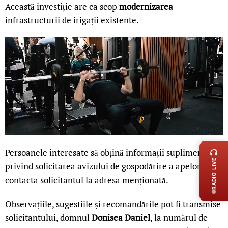
Această investiție are ca scop
modernizarea
infrastructurii de irigații existente.
LIVE 
Persoanele interesate să obțină informații suplimentare
RADIO LIVE
privind solicitarea avizului de gospodărire a apelor pot
contacta solicitantul la adresa menționată.
Observațiile, sugestiile și recomandările pot fi transmise
solicitantului, domnul
Donisea Daniel
, la numărul de