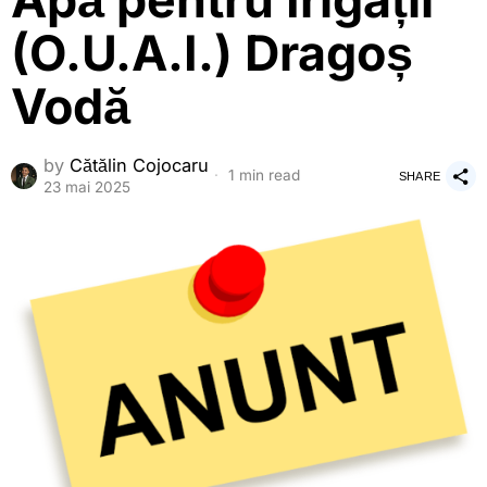
Apă pentru Irigații
(O.U.A.I.) Dragoș
Vodă
by
Cătălin Cojocaru
1 min read
SHARE
23 mai 2025