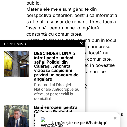
public.
Materialele mele sunt gândite din
perspectiva cititorilor, pentru ca informația
să fie utilă și ușor de urmărit. Presa locală
înseamnă, pentru mine, o legătură
constantă cu comunitatea.
Încerc, de fiecare dată, să mă pun în locul
DON'T MISS
celor care citesc, privesc sau urmăresc
ceea ce fac. Pentru că presa locală nu
DESCINDERI. DNA a
intrat peste un fost
este despre mine, ci despre comunitate.
șef al Poliției din
Iar dacă oamenii se regăsesc în poveștile
Călărași. Ancheta
vizează suspiciuni
pe care le spun, înseamnă că sunt pe
privind un concurs de
drumul bun.
angajare
Procurori ai Direcției
Naționale Anticorupție au
efectuat percheziții la
domiciliul
Bani europeni pentru
Călărași: Prefectul
TERMENI ȘI CONDIȚII
COOKIES
POLITICA DE ANULARE & RETUR
Laurențiu State anunță
×
PUBLICITATE ONLINE & TIPĂRITĂ
DESPRE NOI
CONTACT
colaborarea cu ADR
Urmărește-ne pe WhatsApp!
ZIARUL ANUNȚUL CĂLĂRĂȘEAN
Sud-Muntenia pentru