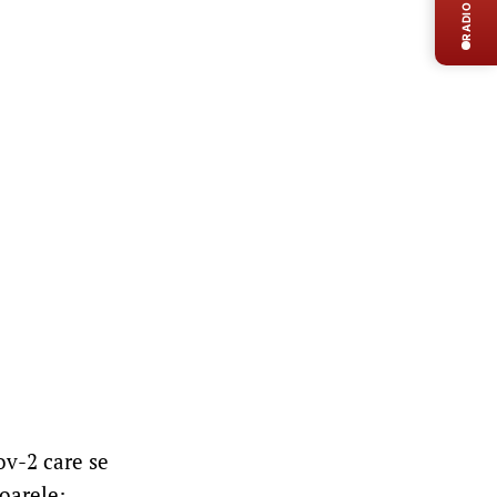
RADIO LIVE
ov-2 care se
toarele: