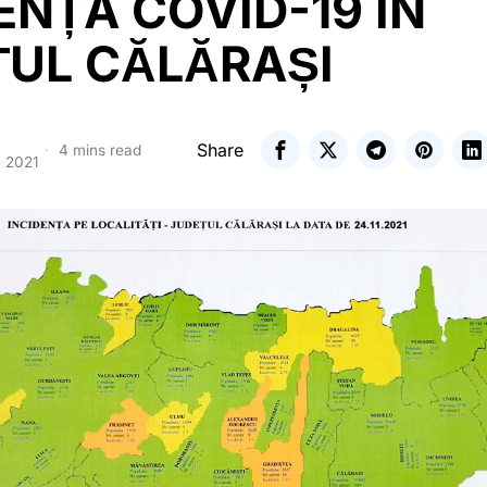
ENȚA COVID-19 ÎN
ȚUL CĂLĂRAȘI
Share
4 mins read
e 2021