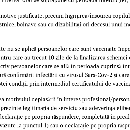
otive justificate, precum îngrijirea/însoțirea copilul
stnice, bolnave sau cu dizabilități ori decesul unui 
ite nu se aplică persoanelor care sunt vaccinate împo
ntru care au trecut 10 zile de la finalizarea scheme
ctiv persoanelor care se află în perioada cuprinsă într
ară confirmării infectării cu virusul Sars-Cov-2 și car
stei condiții prin intermediul certificatului de vaccin
ea motivului deplasării în interes profesional/person
 prezinte legitimația de serviciu sau adeverința elibe
declarație pe propria răspundere, completată în preal
văzute la punctul 1) sau o declarație pe propria răsp