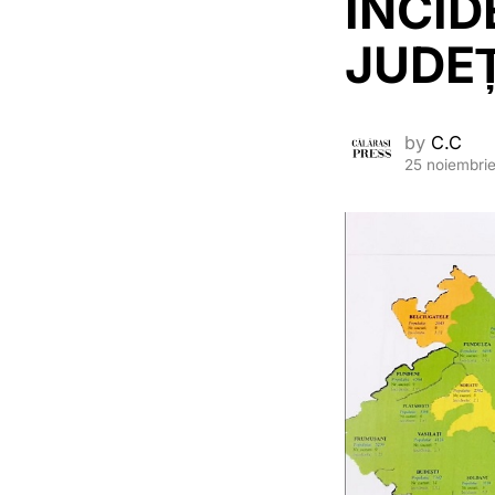
INCID
JUDE
by
C.C
25 noiembri