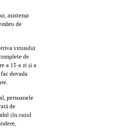
ui, asistența
membru de
triva virusului
i complete de
e a 15-a zi și a
e fac dovada
are.
al, persoanele
rată de
abil (în cazul
undere,