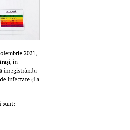
 noiembrie 2021,
ărași
, în
dă înregistrându-
de infectare și a
i sunt: