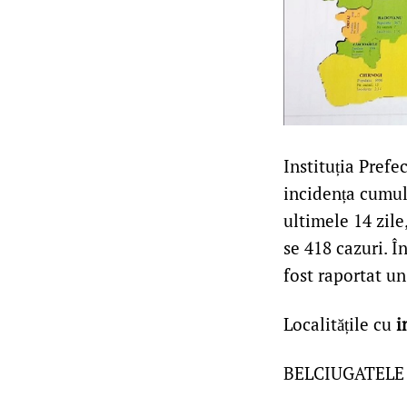
24
Instituția Prefe
noiembrie
incidența cumul
2021
ultimele 14 zile
se 418 cazuri. Î
fost raportat u
Localitățile cu
i
BELCIUGATELE –