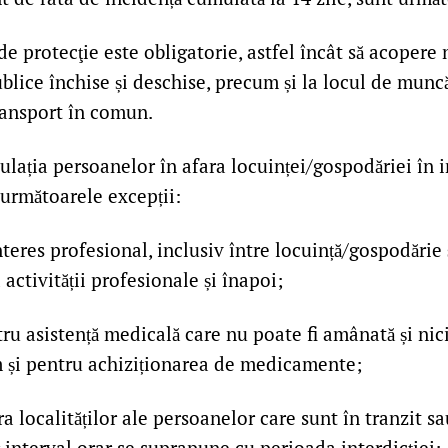
de protecţie este obligatorie, astfel încât să acopere n
ublice închise și deschise, precum și la locul de muncă
ransport în comun.
culația persoanelor în afara locuinței/gospodăriei în i
 următoarele excepții:
teres profesional, inclusiv între locuință/gospodărie 
 activității profesionale și înapoi;
u asistență medicală care nu poate fi amânată și nici
m și pentru achiziționarea de medicamente;
ra localităților ale persoanelor care sunt în tranzit s
or interval orar se suprapune cu perioada interdicției;