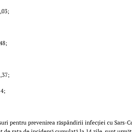
,03;
48;
,37;
4;
uri pentru prevenirea răspândirii infecției cu Sars-C
nt de rata de incidență cumulată la 14 zile, sunt urmă