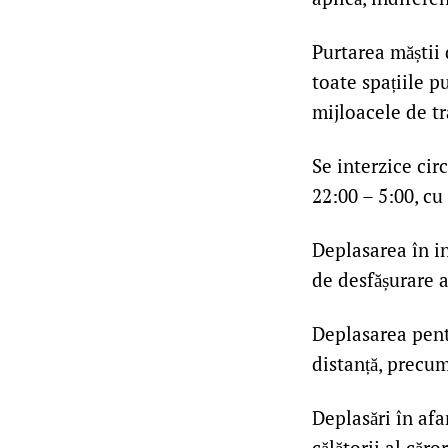
Purtarea măștii 
toate spațiile p
mijloacele de t
Se interzice cir
22:00 – 5:00, cu
Deplasarea în in
de desfășurare a
Deplasarea pentr
distanță, precu
Deplasări în afa
călătorii al căr