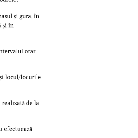
asul și gura, în
 și în
ntervalul orar
și locul/locurile
 realizată de la
au efectuează