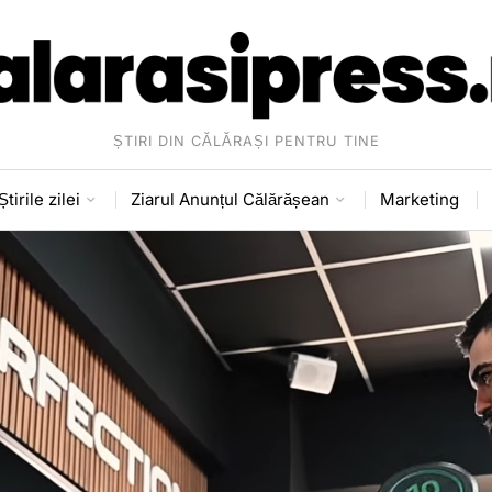
ȘTIRI DIN CĂLĂRAȘI PENTRU TINE
Știrile zilei
Ziarul Anunțul Călărășean
Marketing